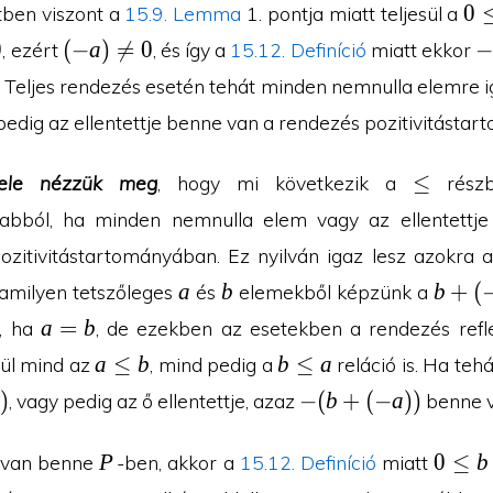
0\
0
ben viszont a
15.9. Lemma
1. pontja miatt teljesül a
(-a
q
(-
-
0
(
−
a
)

=
0
, ezért
, és így a
15.12. Definíció
miatt ekkor
a)\neq
a
Teljes rendezés esetén tehát minden nemnulla elemre i
0
pedig az ellentettje benne van a rendezés pozitivitásta
\leq
≤
fele nézzük meg
, hogy mi következik a
részb
abból, ha minden nemnulla elem vagy az ellentettj
ozitivitástartományában. Ez nyilván igaz lesz azokra a
a
b
b+
a
b
b
+
(
amilyen tetszőleges
és
elemekből képzünk a
(-
a=b
a
=
b
e, ha
, de ezekben az esetekben a rendezés refle
a)
a\leq
b\leq
a
≤
b
b
≤
a
sül mind az
, mind pedig a
reláció is. Ha teh
b
a
-
)
−
(
b
+
(
−
a
)
)
, vagy pedig az ő ellentettje, azaz
benne 
(b+
(-
P
0\leq
P
0
≤
b
van benne
-ben, akkor a
15.12. Definíció
miatt
a))
b+(-