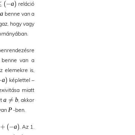
0
leq
≤
(
−
a
)
reláció
)
−
a
benne van a
gaz, hogy vagy
rtományában.
enrendezésre
e benne van a
z elemekre is,
−
a
)
képlettel –
xivitása miatt
a\neq
a

=
b
át
, akkor
b
P
P
van
-ben.
+
(
−
a
)
. Az 1.