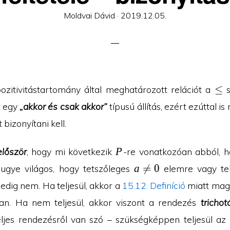
Posted
Moldvai Dávid ·
2019.12.05.
on
\le
≤
ozitivitástartomány által meghatározott relációt a
s
t egy
„akkor és csak akkor”
típusú állítás, ezért ezúttal i
 bizonyítani kell.
P
P
lőször
, hogy mi következik
-re vonatkozóan abból, 
a\neq
a

=
0
ugye világos, hogy tetszőleges
elemre vagy tel
0
pedig nem. Ha teljesül, akkor a
15.12. Definíció
miatt ma
n. Ha nem teljesül, akkor viszont a rendezés
trichot
eljes rendezésről van szó – szükségképpen teljesül az