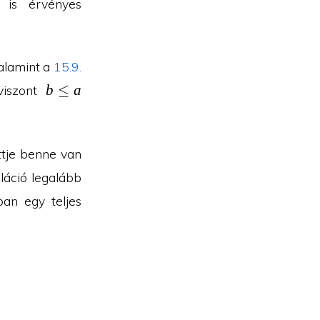
 is érvényes
valamint a
15.9.
b\leq
b
≤
a
 viszont
a
ttje benne van
láció legalább
an egy teljes