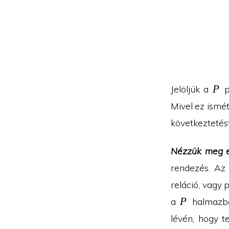
P
P
Jelöljük a
p
Mivel ez ismé
következtetést
Nézzük meg e
rendezés. Az 
reláció, vagy 
P
P
a
halmazba
lévén, hogy t