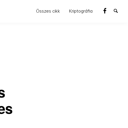
Összes cikk
Kriptográfia
s
es