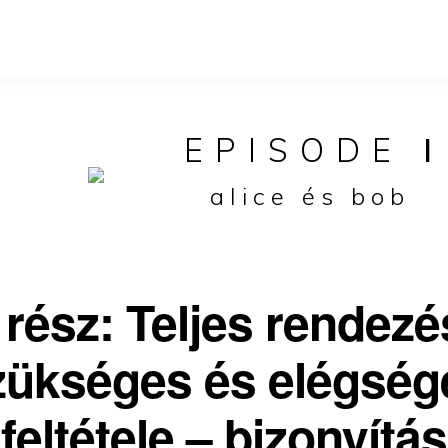
EPISODE
I
alice és bob
. rész: Teljes rendezé
zükséges és elégség
feltétele – bizonyítás