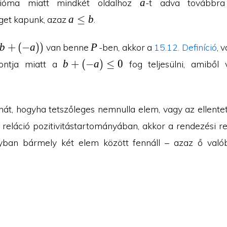
a
a
xióma miatt mindkét oldalhoz
-t adva továbbra
a)
a\leq
a
≤
b
get kapunk, azaz
.
b
P
b
+
(
−
a
)
)
P
van benne
-ben, akkor a
15.12. Definíció
, 
+
b+(-
b
+
(
−
a
)
≤
0
ontja miatt a
fog teljesülni, amiből
a)\leq
)
0
hát, hogyha tetszőleges nemnulla elem, vagy az ellente
 reláció pozitivitástartományában, akkor a rendezési re
nyban bármely két elem között fennáll – azaz ő valób