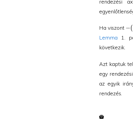
rendezési a
a)
egyenlőtlensé
-
−
(
Ha viszont
(b
Lemma
1. p
(-
következik.
a)
Azt kaptuk te
egy rendezési
az egyik irá
rendezés.