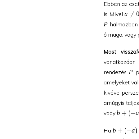
Ebben az eset
a\ne
a

=
is. Mivel
0
P
P
halmazban. 
ő maga, vagy 
Most vissza
vonatkozóan 
P
P
rendezés
p
amelyeket val
kivéve persz
amúgyis telje
b+
b
+
(
−
a
vagy
(-
a)
b+
b
+
(
−
a
)
Ha
(-