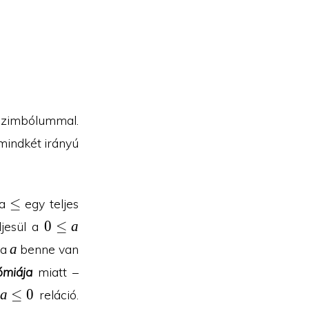
q
zimbólummal.
s mindkét irányú
\leq
≤
ha
egy teljes
0\leq
0
≤
a
jesül a
a
a
a
ga
benne van
ómiája
miatt –
a\leq
a
≤
0
reláció.