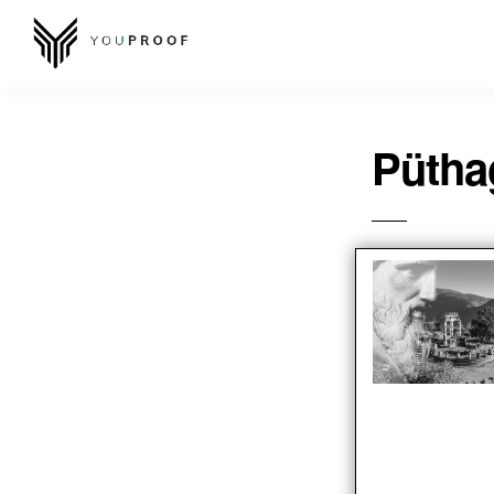
Pütha