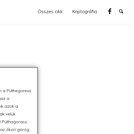
Összes cikk
Kriptográfia
kum a Püthegoreus
gaz a
ik azok a
ak velük
l Püthagorasz,
 az ókori görög