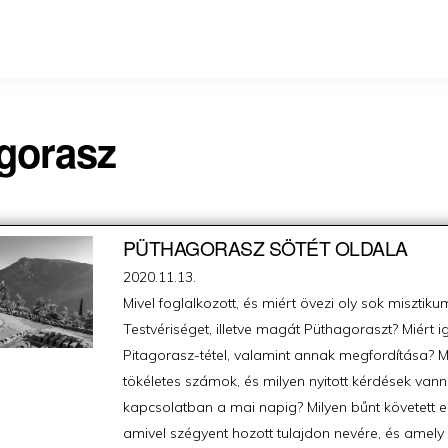
gorasz
PÜTHAGORASZ SÖTÉT OLDALA
Posted
2020.11.13.
on
Mivel foglalkozott, és miért övezi oly sok miszti
Testvériséget, illetve magát Püthagoraszt? Miért i
Pitagorasz-tétel, valamint annak megfordítása? M
tökéletes számok, és milyen nyitott kérdések vann
kapcsolatban a mai napig? Milyen bűnt követett e
amivel szégyent hozott tulajdon nevére, és amely