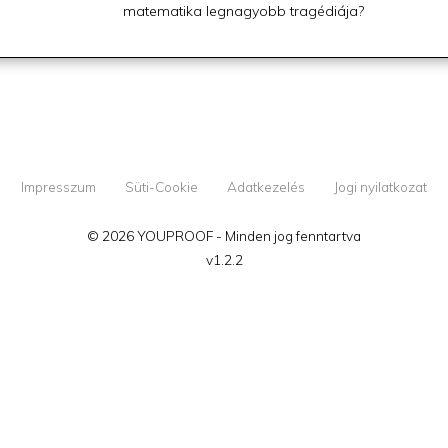
matematika legnagyobb tragédiája?
Impresszum
Süti-Cookie
Adatkezelés
Jogi nyilatkozat
© 2026 YOUPROOF - Minden jog fenntartva
v1.2.2