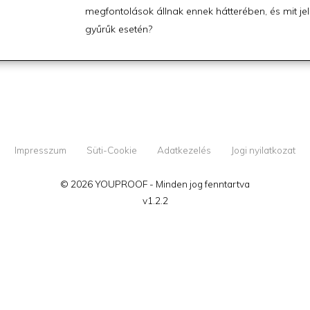
megfontolások állnak ennek hátterében, és mit jel
gyűrűk esetén?
Impresszum
Süti-Cookie
Adatkezelés
Jogi nyilatkozat
© 2026 YOUPROOF - Minden jog fenntartva
v1.2.2