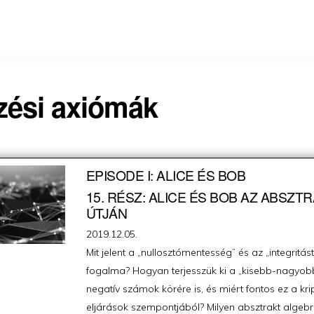
zési axiómák
EPISODE I: ALICE ÉS BOB
15. RÉSZ: ALICE ÉS BOB AZ ABSZT
ÚTJÁN
Posted
2019.12.05.
on
Mit jelent a „nullosztómentesség” és az „integritá
fogalma? Hogyan terjesszük ki a „kisebb-nagyob
negatív számok körére is, és miért fontos ez a kri
eljárások szempontjából? Milyen absztrakt algebr