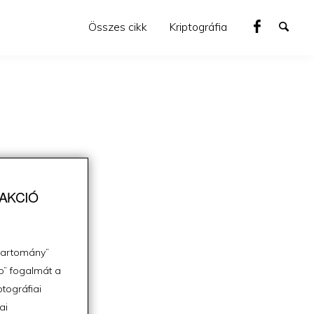
Összes cikk
Kriptográfia
RAKCIÓ
startomány”
b” fogalmát a
ptográfiai
ai