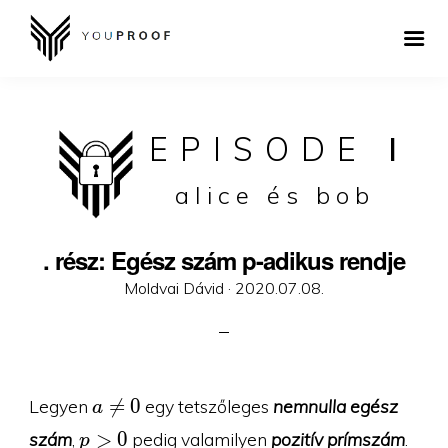
EPISODE
I
alice és bob
. rész: Egész szám p-adikus rendje
Posted
Moldvai Dávid ·
2020.07.08.
on
a\neq

=
0
Legyen
egy tetszőleges
nemnulla egész
a
0
p\gt
>
0
szám
,
pedig valamilyen
pozitív prímszám
.
p