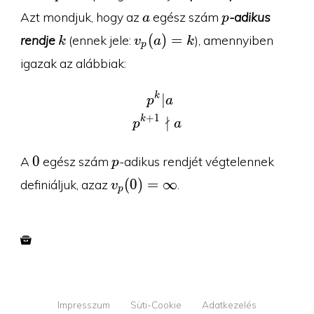
0
a
p
Azt mondjuk, hogy az
egész szám
-adikus
a
p
k
v_p(a)=k
(
)
=
rendje
(ennek jele:
), amennyiben
k
v
a
k
p
igazak az alábbiak:
k
\begin{aligned}p^k&|a
∣
p
a
+
1
∤
k
p
a
0
p
0
A
egész szám
-adikus rendjét végtelennek
p
v_p(0)=\infty
(
0
)
=
∞
definiáljuk, azaz
.
v
p
Impresszum
Süti-Cookie
Adatkezelés