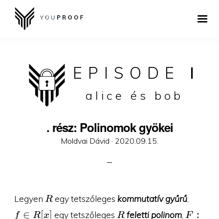
EPISODE
I
alice és bob
. rész: Polinomok gyökei
Posted
Moldvai Dávid ·
2020.09.15.
on
R
f\in
Legyen
egy tetszőleges
kommutatív gyűrű
,
R
R[x]
R
F:R\to
∈
[
]
:
egy tetszőleges
feletti polinom
,
f
R
x
R
F