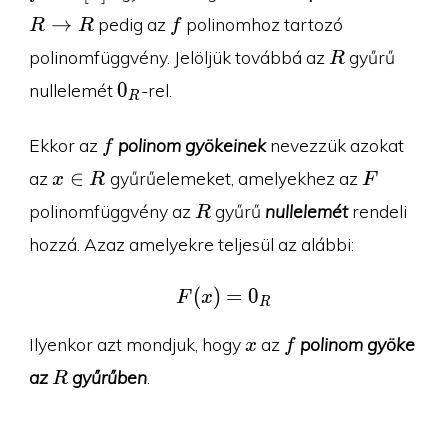
R
f
→
pedig az
polinomhoz tartozó
R
R
f
R
polinomfüggvény. Jelöljük továbbá az
gyűrű
R
0_R
0
nullelemét
-rel.
R
f
Ekkor az
polinom gyökeinek
nevezzük azokat
f
x\in
F
∈
az
gyűrűelemeket, amelyekhez az
x
R
F
R
R
polinomfüggvény az
gyűrű
nullelemét
rendeli
R
hozzá. Azaz amelyekre teljesül az alábbi:
(
)
F(x)=0_R
=
0
F
x
R
x
f
Ilyenkor azt mondjuk, hogy
az
polinom gyöke
x
f
R
az
gyűrűben
.
R