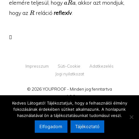
aRa
elemére teljesül, hogy
, akkor azt mondjuk,
a
R
a
R
hogy az
reláció
reflexív
.
R
Impresszum
Süti-Cookie
Adatkezelés
Jogi nyilatkozat
© 2026 YOUPROOF - Minden jog fenntartva
v1.2.2
Kedves Látogató! Tájékoztatjuk, hogy a felhasználói élmény
fokozásának érdekében sütiket alkalmazunk. A honlapunk
használatával ön a tájékoztatásunkat tudomásul veszi.
Elfogadom
Tájékoztató
Megújultunk!
Tovább az új oldalra →