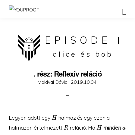
EPISODE
I
alice és bob
. rész: Reflexív reláció
Posted
Moldvai Dávid ·
2019.10.04.
on
H
Legyen adott egy
halmaz és egy ezen a
H
R
H
a
halmazon értelmezett
reláció. Ha
minden
R
H
a