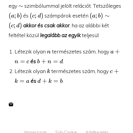
\times
\sim
(a;b
∼
egy
szimbólummal jelölt relációt. Tetszőleges
\N
(c;d)
(a;b)\sim
(
;
)
(
;
)
(
;
)
∼
és
számpárok esetén
a
b
c
d
a
b
(c;d)
(
;
)
akkor és csak akkor
, ha az alábbi két
c
d
feltétel közül
legalább az egyik
teljesül:
n
a+n=c
+
Létezik olyan
természetes szám, hogy
n
a
b+n=d
=
+
=
és
.
n
c
b
n
d
k
c+k=a
+
Létezik olyan
természetes szám, hogy
k
c
d+k=b
=
+
=
és
.
k
a
d
k
b
Impresszum
Süti-Cookie
Adatkezelés