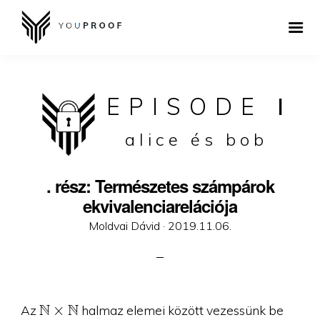
EPISODE
I
alice és bob
. rész: Természetes számpárok
ekvivalenciarelációja
Posted
Moldvai Dávid ·
2019.11.06.
on
\N
N
N
×
Az
halmaz elemei között vezessünk be