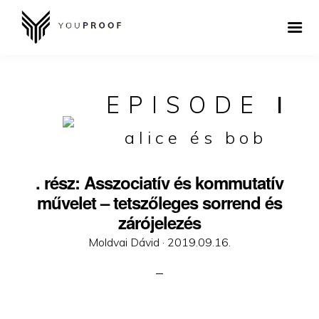
EPISODE
I
alice és bob
. rész: Asszociatív és kommutatív
művelet – tetszőleges sorrend és
zárójelezés
Posted
Moldvai Dávid ·
2019.09.16.
on