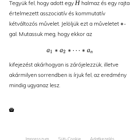
H
H
Tegyük fel, hogy adott egy
halmaz és egy rajta
értelmezett asszociatív és kommutatív
*
∗
kétváltozós művelet. Jelöljük ezt a műveletet
-
gal. Mutassuk meg, hogy ekkor az
a
∗
a
∗
a_1 * a_2 * \dots * a_n
⋯
∗
a
1
2
n
kifejezést akárhogyan is zárójelezzük, illetve
akármilyen sorrendben is írjuk fel, az eredmény
mindig ugyanaz lesz.
Impresszum
Süti-Cookie
Adatkezelés