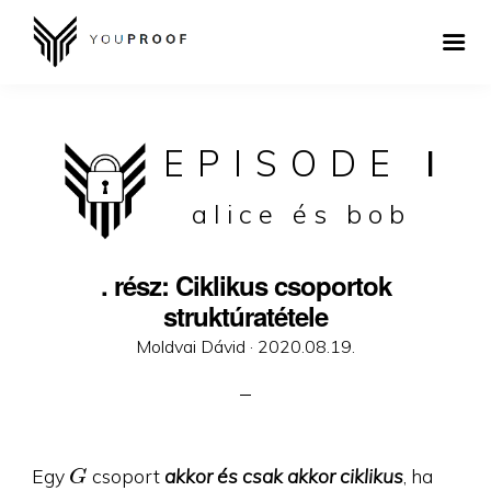
EPISODE
I
alice és bob
. rész: Ciklikus csoportok
struktúratétele
Posted
Moldvai Dávid ·
2020.08.19.
on
G
Egy
csoport
akkor és csak akkor ciklikus
, ha
G