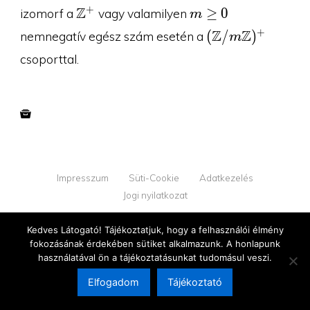
\Z^+
m\geq
Z
+
≥
0
izomorf a
vagy valamilyen
m
0
(\Z/m\Z)^+
Z
Z
+
(
/
)
nemnegatív egész szám esetén a
m
csoporttal.
Impresszum
Süti-Cookie
Adatkezelés
Jogi nyilatkozat
© 2026 YOUPROOF - Minden jog fenntartva
Kedves Látogató! Tájékoztatjuk, hogy a felhasználói élmény
fokozásának érdekében sütiket alkalmazunk. A honlapunk
v1.2.2
használatával ön a tájékoztatásunkat tudomásul veszi.
Elfogadom
Tájékoztató
Megújultunk!
Tovább az új oldalra →