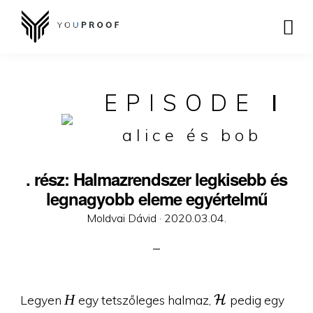
EPISODE
I
alice és bob
. rész: Halmazrendszer legkisebb és
legnagyobb eleme egyértelmű
Posted
Moldvai Dávid ·
2020.03.04.
on
H
\mathcal{H}
H
Legyen
egy tetszőleges halmaz,
pedig egy
H