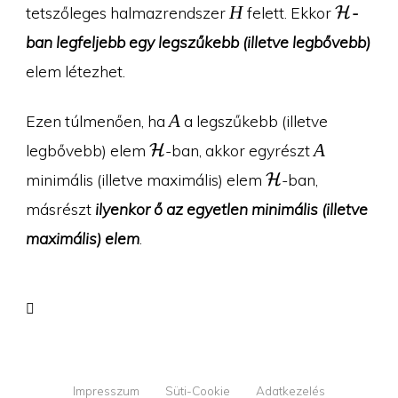
H
\mathc
H
tetszőleges halmazrendszer
felett. Ekkor
-
H
ban legfeljebb egy legszűkebb (illetve legbővebb)
elem létezhet.
A
A
Ezen túlmenően, ha
a legszűkebb (illetve
\mathcal{H}
A
A
legbővebb) elem
-ban, akkor egyrészt
H
\mathcal{H}
minimális (illetve maximális) elem
-ban,
H
másrészt
ilyenkor ő az egyetlen minimális (illetve
maximális) elem
.
Impresszum
Süti-Cookie
Adatkezelés