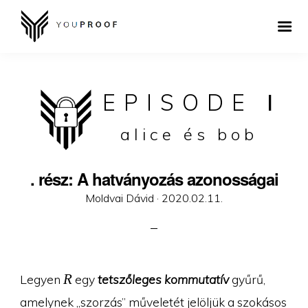
EPISODE
I
alice és bob
. rész: A hatványozás azonosságai
Posted
Moldvai Dávid ·
2020.02.11.
on
R
R
Legyen
egy
tetszőleges kommutatív
gyűrű,
amelynek „szorzás” műveletét jelöljük a szokásos