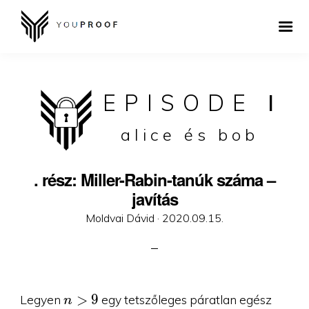
EPISODE
I
alice és bob
. rész: Miller-Rabin-tanúk száma –
javítás
Posted
Moldvai Dávid ·
2020.09.15.
on
n\gt
>
9
Legyen
egy tetszőleges páratlan egész
n