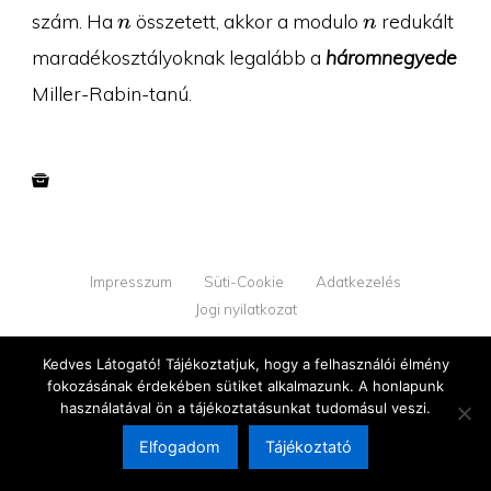
9
n
n
szám. Ha
összetett, akkor a modulo
redukált
n
n
maradékosztályoknak legalább a
háromnegyede
Miller-Rabin-tanú.
Impresszum
Süti-Cookie
Adatkezelés
Jogi nyilatkozat
© 2026 YOUPROOF - Minden jog fenntartva
Kedves Látogató! Tájékoztatjuk, hogy a felhasználói élmény
fokozásának érdekében sütiket alkalmazunk. A honlapunk
v1.2.2
használatával ön a tájékoztatásunkat tudomásul veszi.
Elfogadom
Tájékoztató
Megújultunk!
Tovább az új oldalra →