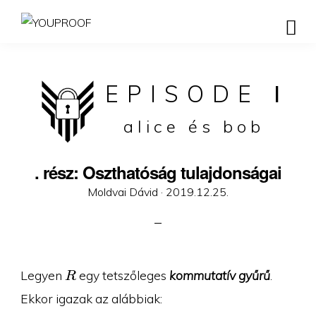
EPISODE
I
alice és bob
. rész: Oszthatóság tulajdonságai
Posted
Moldvai Dávid ·
2019.12.25.
on
R
Legyen
egy tetszőleges
kommutatív gyűrű
.
R
Ekkor igazak az alábbiak: