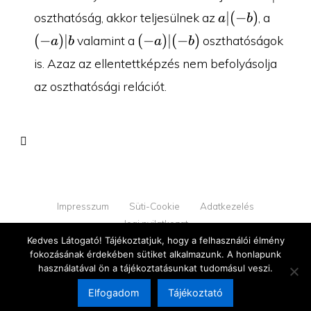
a|
(-
∣
(
−
)
oszthatóság, akkor teljesülnek az
, a
a
b
(-
a)|b
(-
(
−
)
∣
(
−
)
∣
(
−
)
valamint a
oszthatóságok
a
b
a
b
b)
a)|
is. Azaz az ellentettképzés nem befolyásolja
(-
az oszthatósági relációt.
b)
Impresszum
Süti-Cookie
Adatkezelés
Jogi nyilatkozat
Kedves Látogató! Tájékoztatjuk, hogy a felhasználói élmény
fokozásának érdekében sütiket alkalmazunk. A honlapunk
© 2026 YOUPROOF - Minden jog fenntartva
használatával ön a tájékoztatásunkat tudomásul veszi.
v1.2.2
Elfogadom
Tájékoztató
Megújultunk!
Tovább az új oldalra →