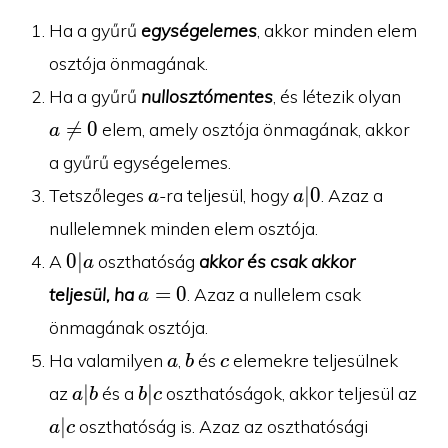
Ha a gyűrű
egységelemes
, akkor minden elem
osztója önmagának.
a\ne
Ha a gyűrű
nullosztómentes
, és létezik olyan
0

=
0
elem, amely osztója önmagának, akkor
a
a gyűrű egységelemes.
a
a|0
∣
0
Tetszőleges
-ra teljesül, hogy
. Azaz a
a
a
nullelemnek minden elem osztója.
0|a
0
∣
A
oszthatóság
akkor és csak akkor
a
a=0
=
0
teljesül, ha
. Azaz a nullelem csak
a
önmagának osztója.
a
b
c
Ha valamilyen
,
és
elemekre teljesülnek
a
b
c
a|b
b|c
∣
∣
az
és a
oszthatóságok, akkor teljesül az
a
b
b
c
a|c
∣
oszthatóság is. Azaz az oszthatósági
a
c