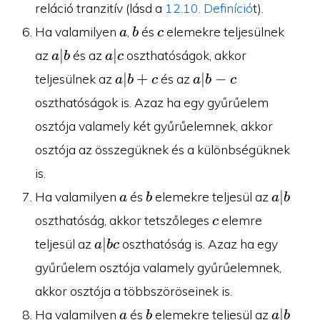
reláció tranzitív (lásd a
12.10. Definíció
t).
a
b
c
Ha valamilyen
,
és
elemekre teljesülnek
a
b
c
a|b
a|c
∣
∣
az
és az
oszthatóságok, akkor
a
b
a
c
a|b+c
a|b-
∣
+
∣
−
teljesülnek az
és az
a
b
c
a
b
c
c
oszthatóságok is. Azaz ha egy gyűrűelem
osztója valamely két gyűrűelemnek, akkor
osztója az összegüknek és a különbségüknek
is.
a
b
a|b
∣
Ha valamilyen
és
elemekre teljesül az
a
b
a
b
c
oszthatóság, akkor tetszőleges
elemre
c
a|bc
∣
teljesül az
oszthatóság is. Azaz ha egy
a
b
c
gyűrűelem osztója valamely gyűrűelemnek,
akkor osztója a többszöröseinek is.
a
b
a|b
∣
Ha valamilyen
és
elemekre teljesül az
a
b
a
b