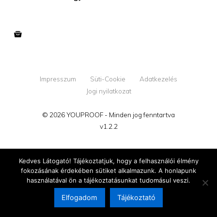
Impresszum
Süti-Cookie
Adatkezelés
Jogi nyilatkozat
© 2026 YOUPROOF - Minden jog fenntartva
v1.2.2
Kedves Látogató! Tájékoztatjuk, hogy a felhasználói élmény
fokozásának érdekében sütiket alkalmazunk. A honlapunk
használatával ön a tájékoztatásunkat tudomásul veszi.
Elfogadom
Tájékoztató
Megújultunk!
Tovább az új oldalra →