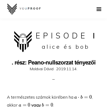
EPISODE
I
alice és bob
. rész: Peano-nullszorzat tényezői
Posted
Moldvai Dávid ·
2019.11.14.
on
a\cdot
⋅
=
0
A természetes számok körében ha
,
a
b
b=0
a=0
b=0
=
0
=
0
akkor
vagy
.
a
b