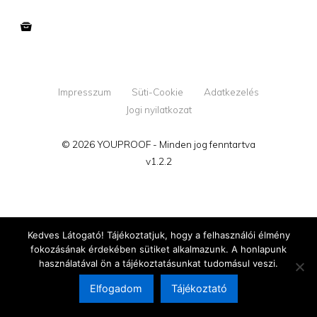
Impresszum
Süti-Cookie
Adatkezelés
Jogi nyilatkozat
© 2026 YOUPROOF - Minden jog fenntartva
v1.2.2
Kedves Látogató! Tájékoztatjuk, hogy a felhasználói élmény
fokozásának érdekében sütiket alkalmazunk. A honlapunk
használatával ön a tájékoztatásunkat tudomásul veszi.
Elfogadom
Tájékoztató
Megújultunk!
Tovább az új oldalra →