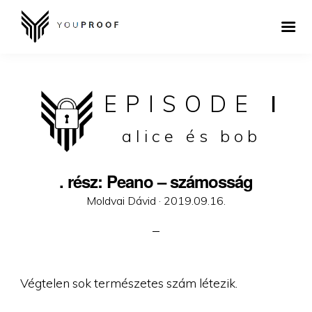
EPISODE
I
alice és bob
. rész: Peano – számosság
Posted
Moldvai Dávid ·
2019.09.16.
on
Végtelen sok természetes szám létezik.