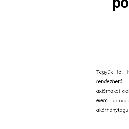
po
Tegyük fel,
rendezhető
– 
axiómákat kiel
elem
önmagáv
akárhánytagú 