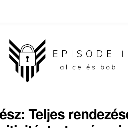
EPISODE
I
alice és bob
rész: Teljes rendezé