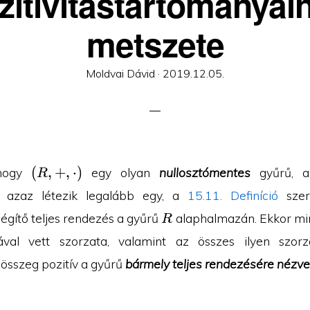
zitivitástartományai
metszete
Posted
Moldvai Dávid ·
2019.12.05.
on
(R,+,\cdot
(
,
+
,
⋅
)
 hogy
egy olyan
nullosztómentes
gyűrű, 
R
)
azaz létezik legalább egy, a
15.11. Definíció
szeri
R
égítő teljes rendezés a gyűrű
alaphalmazán. Ekkor m
R
al vett szorzata, valamint az összes ilyen szorz
összeg pozitív a gyűrű
bármely teljes rendezésére nézv