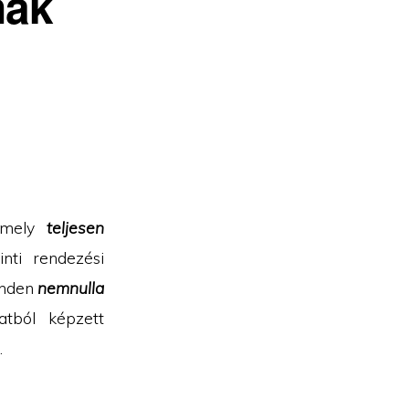
nak
amely
teljesen
nti rendezési
inden
nemnulla
atból képzett
e
.