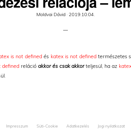
dezési relációja – l
Posted
Moldvai Dávid ·
2019.10.04.
on
atex is not defined
és
katex is not defined
természetes 
t defined
reláció
akkor és csak akkor
teljesül, ha az
katex
ül.
Impresszum
Süti-Cookie
Adatkezelés
Jogi nyilatkozat