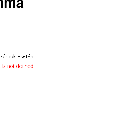
emma
számok esetén
 is not defined