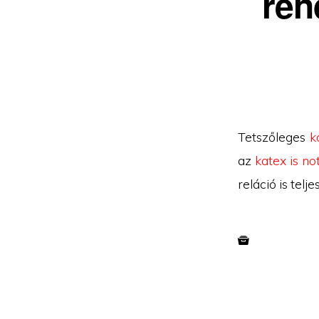
ren
Tetszőleges
k
az
katex is no
reláció is teljes