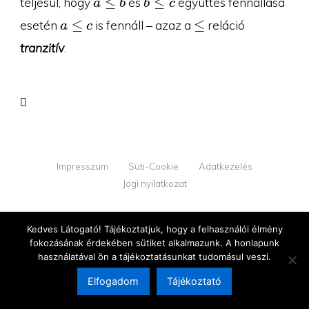
≤
≤
teljesül, hogy
és
együttes fennállása
a
b
b
c
b
c
a\leq
\leq
≤
≤
esetén
is fennáll – azaz a
reláció
a
c
c
tranzitív
.
Impresszum
Süti-Cookie
Adatkezelés
Jogi nyilatkozat
© 2026 YOUPROOF - Minden jog fenntartva
Kedves Látogató! Tájékoztatjuk, hogy a felhasználói élmény
v1.2.2
fokozásának érdekében sütiket alkalmazunk. A honlapunk
használatával ön a tájékoztatásunkat tudomásul veszi.
Elfogadom
Tájékoztató
Megújultunk!
Tovább az új oldalra →