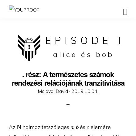
EPISODE
I
alice és bob
. rész: A természetes számok
rendezési relációjának tranzitivitása
Posted
Moldvai Dávid ·
2019.10.04.
on
\N
a
b
c
N
Az
halmaz tetszőleges
,
és
elemére
a
b
c
a\leq
b\leq