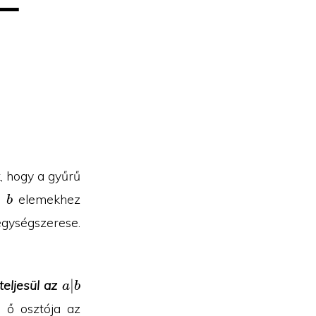
 –
k, hogy a gyűrű
b
s
elemekhez
b
gységszerese.
a|b
∣
teljesül az
a
b
 ő osztója az