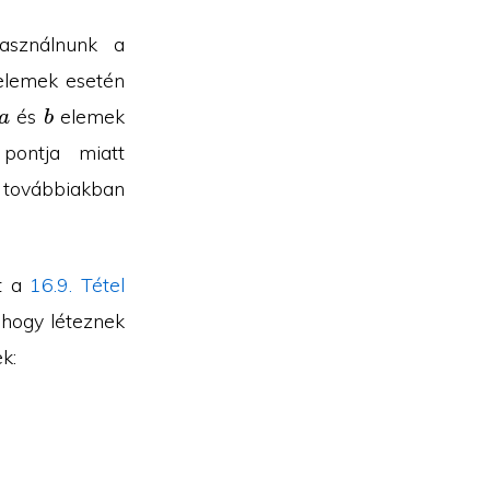
asználnunk a
lemek esetén
a
b
és
elemek
a
b
ontja miatt
a továbbiakban
rt a
16.9. Tétel
 hogy léteznek
k:
 k_1&=b \\ b\cdot k_2&=a\end{aligned}