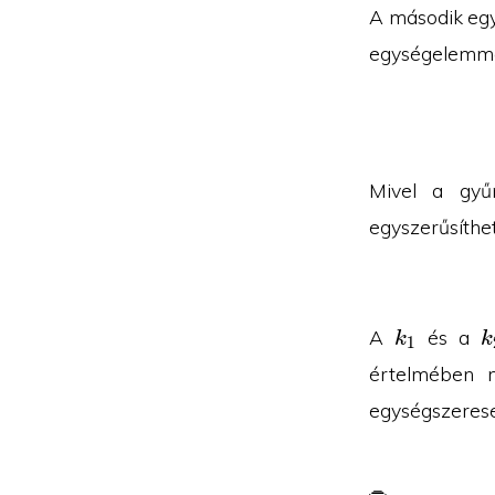
A második eg
egységelemme
Mivel a gy
egyszerűsíthe
k_1
k
A
és a
k
k
1
értelmében 
egységszerese