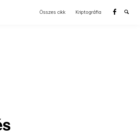
Összes cikk
Kriptográfia
és