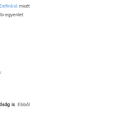
Definíció
miatt
bi egyenlet:
\cdot e}_{=b}\cdot f
:
rbrace{e\cdot f}_{=1}=a
óság is
. Ebből