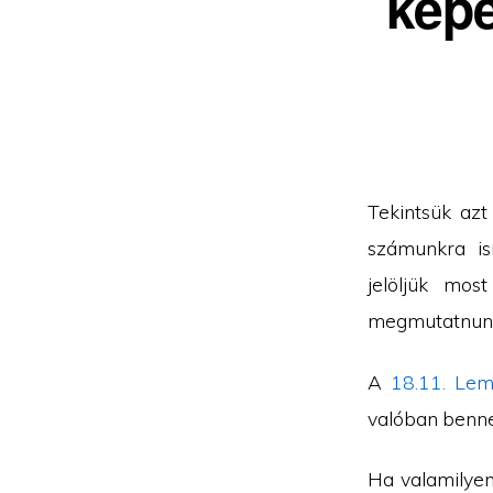
képé
Tekintsük az
számunkra i
jelöljük mo
megmutatnun
A
18.11. Le
valóban benn
Ha valamilye