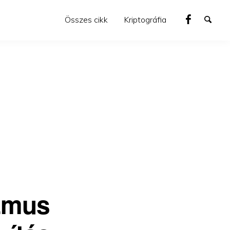
Összes cikk
Kriptográfia
zmus