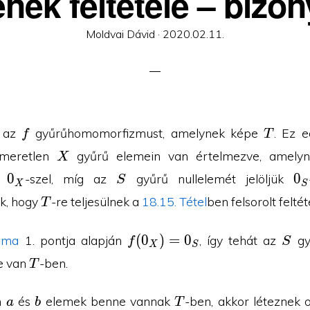
nek feltétele – bizon
Posted
Moldvai Dávid ·
2020.02.11.
on
f
T
t az
gyűrűhomomorfizmust, amelynek képe
. Ez e
f
T
X
smeretlen
gyűrű elemein van értelmezve, amelyn
X
0_X
S
0_
0
0
st
-szel, míg az
gyűrű nullelemét jelöljük
S
X
S
T
k, hogy
-re teljesülnek a
18.15. Tétel
ben felsorolt feltét
T
f(0_X)=0_S
S
(
0
)
=
0
mma
1. pontja alapján
, így tehát az
gy
f
S
X
S
T
e van
-ben.
T
a
b
T
n
és
elemek benne vannak
-ben, akkor léteznek 
a
b
T