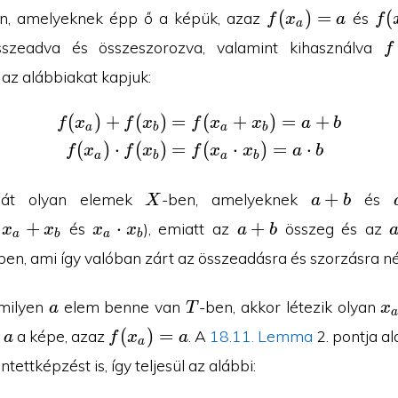
f(x_a)=a
f(
(
)
=
(
n, amelyeknek épp ő a képük, azaz
és
f
x
a
f
a
f
sszeadva és összeszorozva, valamint kihasználva
f
 az alábbiakat kapjuk:
(
)
+
(
)
=
(
+
)
=
+
\begin{aligned}f(x_a)
f
x
f
x
f
x
x
a
b
a
b
a
b
(
)
⋅
(
)
=
(
⋅
)
=
⋅
f
x
f
x
f
x
x
a
b
a
b
a
b
X
a+b
+
hát olyan elemek
-ben, amelyeknek
és
X
a
b
x_a+x_b
x_a\cdot
a+b
+
⋅
+
n
és
), emiatt az
összeg és az
x
x
x
x
a
b
a
b
a
b
x_b
ben, ami így valóban zárt az összeadásra és szorzásra n
a
T
x
amilyen
elem benne van
-ben, akkor létezik olyan
a
T
x
a
f(x_a)=a
(
)
=
p
a képe, azaz
. A
18.11. Lemma
2. pontja a
a
f
x
a
a
ntettképzést is, így teljesül az alábbi: