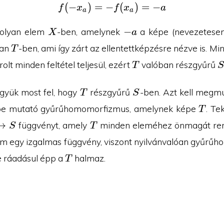
(
−
)
=
−
f(-x_a)=-f(x_a)=-a
(
)
=
−
f
x
f
x
a
a
a
X
-
−
 olyan elem
-ben, amelynek
a képe (nevezetese
X
a
a
T
van
-ben, ami így zárt az ellentettképzésre nézve is. M
T
T
S
rolt minden feltétel teljesül, ezért
valóban részgyűrű
T
T
S
yük most fel, hogy
részgyűrű
-ben. Azt kell megm
T
S
T
be mutató gyűrűhomomorfizmus, amelynek képe
. Te
T
T
→
függvényt, amely
minden eleméhez önmagát rend
S
T
em egy izgalmas függvény, viszont nyilvánvalóan gyűrű
T
 ráadásul épp a
halmaz.
T