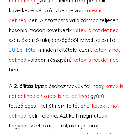
not defined
gyűrű nullelemére képeződik,
következésképp ő is benne van
katex is not
defined
-ben. A szorzásra való zártság teljesen
hasonló módon következik
katex is not defined
szorzástartó tulajdonságából. Mivel teljesül a
18.15. Tétel
minden feltétele, ezért
katex is not
defined
valóban részgyűrű
katex is not defined
-
ben.
A
2. állítás
igazolásához tegyük fel, hogy
katex is
not defined
az
katex is not defined
gyűrű
tetszőleges – tehát nem feltétlenül
katex is not
defined
-beli – eleme. Azt kell megmutatni,
hogyha ezzel akár balról, akár jobbról