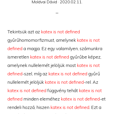
Posted
Moldvai Dávid ·
2020.02.11.
on
Tekintsük azt az
katex is not defined
gyűrűhomomorfizmust, amelynek
katex is not
defined
a magja. Ez egy valamilyen, számunkra
ismeretlen
katex is not defined
gyűrűbe képez,
amelynek nullelemét jelöljük most
katex is not
defined
-szel, míg az
katex is not defined
gyűrű
nullelemét jelöljük
katex is not defined
-rel. Az
katex is not defined
függvény tehát
katex is not
defined
minden eleméhez
katex is not defined
-et
rendeli hozzá, hiszen
katex is not defined
. Ezt a