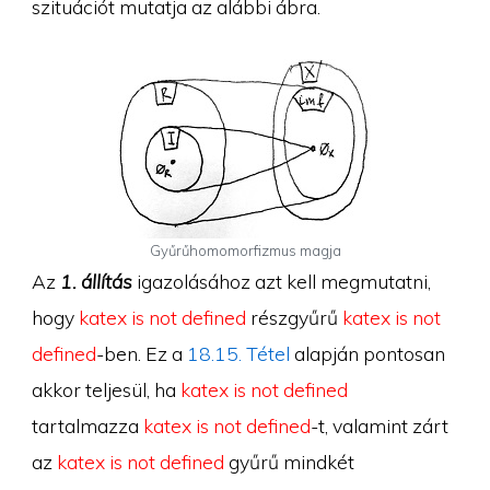
szituációt mutatja az alábbi ábra.
Gyűrűhomomorfizmus magja
Az
1. állítás
igazolásához azt kell megmutatni,
hogy
katex is not defined
részgyűrű
katex is not
defined
-ben. Ez a
18.15. Tétel
alapján pontosan
akkor teljesül, ha
katex is not defined
tartalmazza
katex is not defined
-t, valamint zárt
az
katex is not defined
gyűrű mindkét