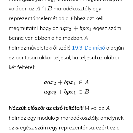
A\cap
∩
valóban az
maradékosztály egy
A
B
B
reprezentánselemét adja. Ehhez azt kell
aqx_2
+
megmutatni, hogy az
egész szám
a
q
x
b
p
x
2
1
+
benne van ebben a halmazban. A
bpx_1
halmazműveletekről szóló
19.3. Definíció
alapján
ez pontosan akkor teljesül, ha teljesül az alábbi
két feltétel:
+
∈
\begin{aligned}aqx_2 +
a
q
x
b
p
x
A
2
1
+
∈
a
q
x
b
p
x
B
2
1
A
Nézzük először az első feltételt!
Mivel az
A
p
halmaz egy modulo
maradékosztály, amelynek
p
a
az
egész szám egy reprezentánsa, ezért ez a
a