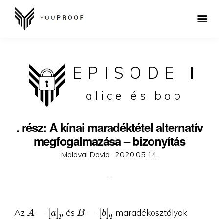
EPISODE
I
alice és bob
. rész: A kínai maradéktétel alternatív
megfogalmazása – bizonyítás
Posted
Moldvai Dávid ·
2020.05.14.
on
A=
B=
=
[
]
=
[
]
Az
és
maradékosztályok
A
a
B
b
p
q