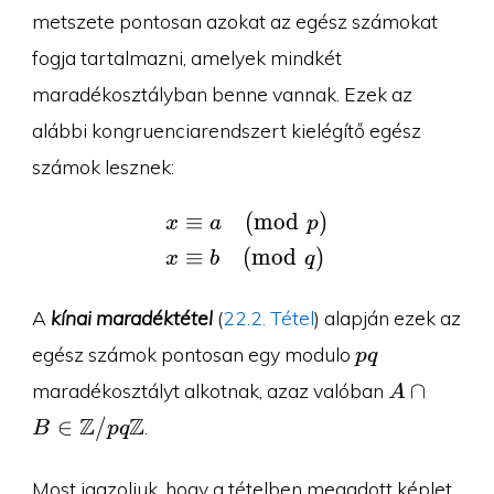
[a]_p
[b]_q
metszete pontosan azokat az egész számokat
fogja tartalmazni, amelyek mindkét
maradékosztályban benne vannak. Ezek az
alábbi kongruenciarendszert kielégítő egész
számok lesznek:
≡
(
m
o
d
)
\begin{aligned}x&\equ
x
a
p
≡
(
m
o
d
)
x
b
q
A
kínai maradéktétel
(
22.2. Tétel
) alapján ezek az
pq
egész számok pontosan egy modulo
p
q
A\cap
∩
maradékosztályt alkotnak, azaz valóban
A
B\in
Z
Z
∈
/
.
B
p
q
\Z/pq\Z
Most igazoljuk, hogy a tételben megadott képlet