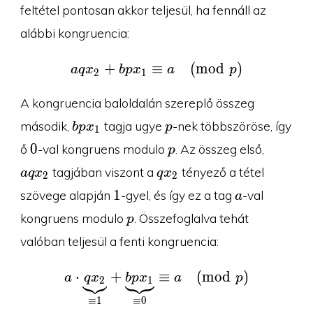
feltétel pontosan akkor teljesül, ha fennáll az
alábbi kongruencia:
+
≡
aqx_2 + bpx_1 \equiv 
(
m
o
d
)
a
q
x
b
p
x
a
p
2
1
A kongruencia baloldalán szereplő összeg
bpx_1
p
második,
tagja ugye
-nek többszöröse, így
b
p
x
p
1
0
p
aqx_2
0
ő
-val kongruens modulo
. Az összeg első,
p
qx_2
tagjában viszont a
tényező a tétel
a
q
x
q
x
2
2
1
a
1
szövege alapján
-gyel, és így ez a tag
-val
a
p
kongruens modulo
. Összefoglalva tehát
p
valóban teljesül a fenti kongruencia:
⋅
+
a\cdot \underbrace{qx_
≡
(
m
o
d
)
a
q
x
b
p
x
a
p
2
1
≡
1
≡
0