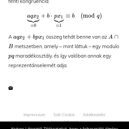
fenti kongruencia:
+
⋅
\underbrace{aqx_2}_{\e
≡
(
m
o
d
)
a
q
x
b
p
x
b
q
2
1
≡
0
≡
1
aqx_2
A\cap
+
∩
A
összeg tehát benne van az
a
q
x
b
p
x
A
2
1
+
B
pq
metszetben, amely – mint láttuk – egy modulo
B
bpx_1
maradékosztály, és így valóban annak egy
p
q
reprezentánselemét adja.
Impresszum
Süti-Cookie
Adatkezelés
Jogi nyilatkozat
Kedves Látogató! Tájékoztatjuk, hogy a felhasználói élmény