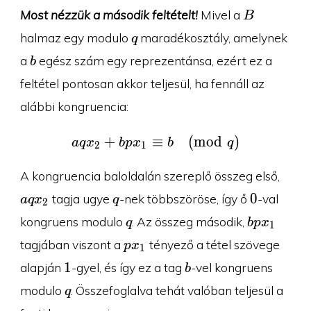
B
Most nézzük a második feltételt!
Mivel a
B
q
halmaz egy modulo
maradékosztály, amelynek
q
b
a
egész szám egy reprezentánsa, ezért ez a
b
feltétel pontosan akkor teljesül, ha fennáll az
alábbi kongruencia:
+
≡
aqx_2 + bpx_1 \equiv 
(
m
o
d
)
a
q
x
b
p
x
b
q
2
1
aqx_
A kongruencia baloldalán szereplő összeg első,
q
0
0
tagja ugye
-nek többszöröse, így ő
-val
a
q
x
q
2
q
bpx_1
kongruens modulo
. Az összeg második,
q
b
p
x
1
px_1
tagjában viszont a
tényező a tétel szövege
p
x
1
1
b
1
alapján
-gyel, és így ez a tag
-vel kongruens
b
q
modulo
. Összefoglalva tehát valóban teljesül a
q