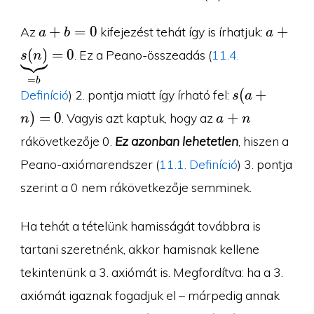
a+b=0
a+\und
+
=
0
+
Az
kifejezést tehát így is írhatjuk:
a
b
a
(
)
=
0
. Ez a Peano-összeadás (
11.4.
s
n
=
b
s(a+n)=0
(
+
Definíció
) 2. pontja miatt így írható fel:
s
a
a+n
)
=
0
+
. Vagyis azt kaptuk, hogy az
n
a
n
rákövetkezője 0.
Ez azonban lehetetlen
, hiszen a
Peano-axiómarendszer (
11.1. Definíció
) 3. pontja
szerint a 0 nem rákövetkezője semminek.
Ha tehát a tételünk hamisságát továbbra is
tartani szeretnénk, akkor hamisnak kellene
tekintenünk a 3. axiómát is. Megfordítva: ha a 3.
axiómát igaznak fogadjuk el – márpedig annak