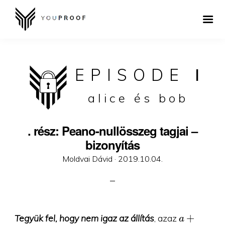
EPISODE
I
alice és bob
. rész: Peano-nullösszeg tagjai –
bizonyítás
Posted
Moldvai Dávid ·
2019.10.04.
on
a+b=0
+
Tegyük fel, hogy nem igaz az állítás
, azaz
a