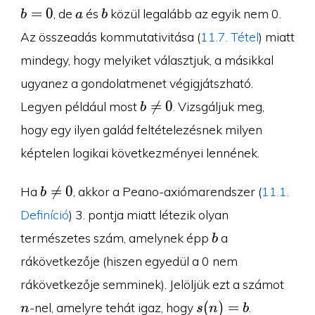
a
b
=
0
, de
és
közül legalább az egyik nem 0.
b
a
b
Az összeadás kommutativitása (
11.7. Tétel
) miatt
mindegy, hogy melyiket választjuk, a másikkal
ugyanez a gondolatmenet végigjátszható.
b\neq

=
0
Legyen például most
. Vizsgáljuk meg,
b
0
hogy egy ilyen galád feltételezésnek milyen
képtelen logikai következményei lennének.
b\neq

=
0
Ha
, akkor a Peano-axiómarendszer (
11.1.
b
0
Definíció
) 3. pontja miatt létezik olyan
b
természetes szám, amelynek épp
a
b
rákövetkezője (hiszen egyedül a 0 nem
n
rákövetkezője semminek). Jelöljük ezt a számot
s(n)=b
(
)
=
-nel, amelyre tehát igaz, hogy
.
n
s
n
b