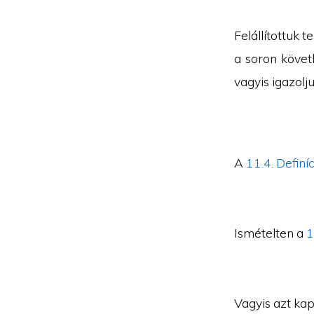
Felállítottuk 
a soron követk
vagyis igazolju
A
11.4. Definí
Ismételten a
1
Vagyis azt ka