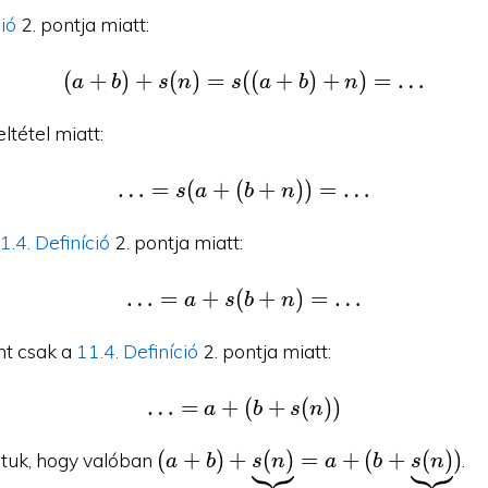
ció
2. pontja miatt:
(
+
)
+
(
)
=
(
(a+b)+s(n)=s((a+b)+n)
(
+
)
+
)
=
…
a
b
s
n
s
a
b
n
ltétel miatt:
…
=
(
+
(
\ldots =s(a+(b+n)) = \
+
)
)
=
…
s
a
b
n
1.4. Definíció
2. pontja miatt:
…
=
+
(
\ldots = a+s(b+n) = \l
+
)
=
…
a
s
b
n
nt csak a
11.4. Definíció
2. pontja miatt:
…
=
+
(
\ldots = a+(b+s(n))
+
(
)
)
a
b
s
n
(a+b)+\underbrace{s(n)}_{=c}
(
+
)
+
(
)
=
+
(
+
(
)
)
ptuk, hogy valóban
.
a
b
s
n
a
b
s
n
= a+