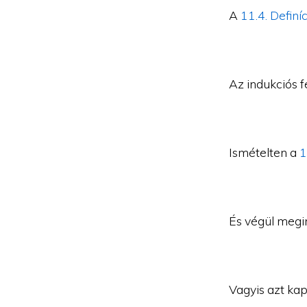
A
11.4. Definí
Az indukciós fe
Ismételten a
1
És végül megi
Vagyis azt ka