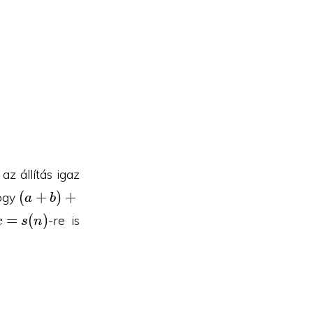
az állítás igaz
(a+b)+n
(
+
)
+
hogy
a
b
= a+
c=s(n)
=
(
)
-re is
c
s
n
(b+n)
)}_{=c} = a+(b+\underbrace{s(n)}_{=c})