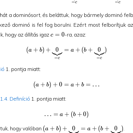
=
=
c
c
(b+\underbrace{s(n)}_{=c})
tehát a dominósort, és beláttuk, hogy bármely dominó fel
ező dominó is fel fog borulni. Ezért most felborítjuk a
c=0
=
0
k, hogy az állítás igaz
-ra, azaz:
c
(
+
)
+
0
=
(a+b)+\underbrace{0}
+
(
+
0
)
a
b
a
b
=
=
c
c
ció
1. pontja miatt:
(
+
)
+
0
=
(a+b)+0 = a+b = \ldot
+
=
…
a
b
a
b
1.4. Definíció
1. pontja miatt:
…
=
+
\ldots = a+(b+0)
(
+
0
)
a
b
(a+b)+\underbrace{0}_{=c}
(
+
)
+
0
=
+
(
+
0
)
ptuk, hogy valóban
.
a
b
a
b