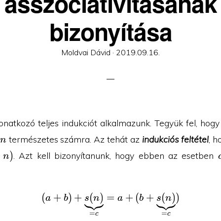
asszociativitásának
bizonyítása
Posted
Moldvai Dávid ·
2019.09.16.
on
onatkozó teljes indukciót alkalmazunk. Tegyük fel, hogy 
természetes számra. Az tehát az
indukciós feltétel
, 
n
+
)
. Azt kell bizonyítanunk, hogy ebben az esetben
n
(
+
)
+
(
)
=
(a+b)+\underbrace{s(n
+
(
+
(
)
)
a
b
s
n
a
b
s
n
=
=
c
c