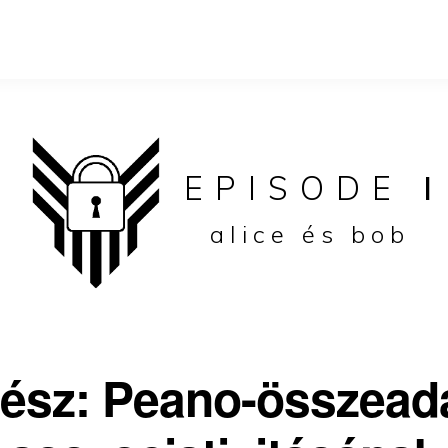
EPISODE
I
alice és bob
 rész: Peano-összead