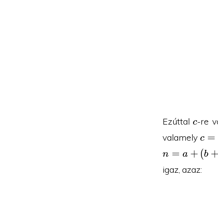
c
Ezúttal
-re v
c
c=n
=
valamely
c
=
+
(
n
a
b
igaz, azaz: