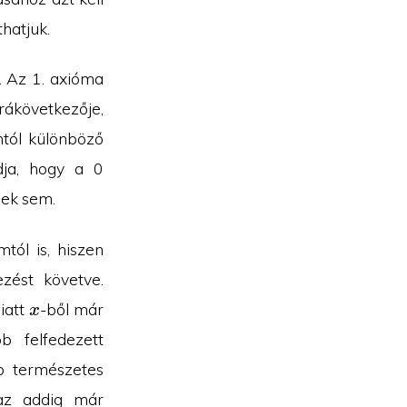
thatjuk.
. Az 1. axióma
 rákövetkezője,
mtól különböző
dja, hogy a 0
nek sem.
tól is, hiszen
zést követve.
x
iatt
-ből már
x
 felfedezett
b természetes
az addig már