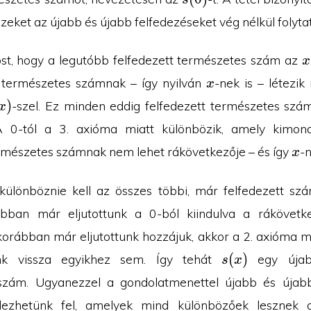
ezeket az újabb és újabb felfedezéseket vég nélkül folyta
x
st, hogy a legutóbb felfedezett természetes szám az
x
x
 természetes számnak – így nyilván
-nek is – létezik
x
x)
)
-szel. Ez minden eddig felfedezett természetes szá
x
 A 0-tól a 3. axióma miatt különbözik, amely kimon
x
mészetes számnak nem lehet rákövetkezője – és így
-
x
különböznie kell az összes többi, már felfedezett szám
bban már eljutottunk a 0-ból kiindulva a rákövetke
orábban már eljutottunk hozzájuk, akkor a 2. axióma m
s(x)
(
)
nk vissza egyikhez sem. Így tehát
egy újabb
s
x
szám. Ugyanezzel a gondolatmenettel újabb és újab
dezhetünk fel, amelyek mind különbözőek lesznek 