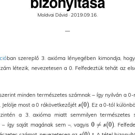
bizonyítása
Posted
Moldvai Dávid ·
2019.09.16.
on
ció
ban szereplő 3. axióma lényegében kimondja, hogy
zám létezik, nevezetesen a 0. Felfedeztük tehát az el
szerint minden természetes számnak – így nyilván a 0-na
s(0)
(
0
)
 Jelölje most a 0 rákövetkezőjét
. Ez a 0-tól különbö
s
szintén a 3. axióma miatt semmilyen természetes
0\neq
0

=
(
0
)
e – így saját magának sem –, vagyis
. Felfed
s
s(0)
s(0)
(
0
)
észetes számot, nevezetesen az
-t. A tétel bizonyí
s