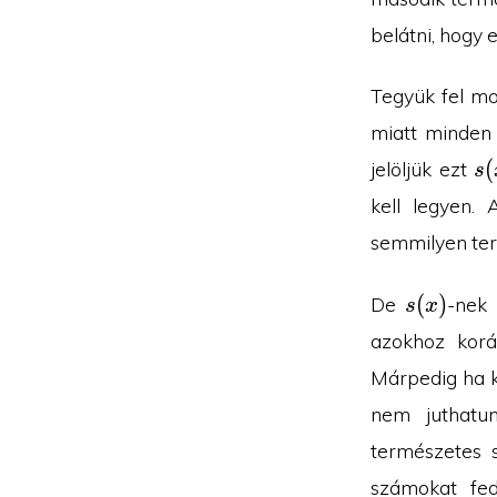
belátni, hogy 
Tegyük fel mo
miatt minden
s(
(
jelöljük ezt
s
kell legyen.
semmilyen ter
s(x)
(
)
De
-nek 
s
x
azokhoz korá
Márpedig ha k
nem juthatu
természetes 
számokat fe