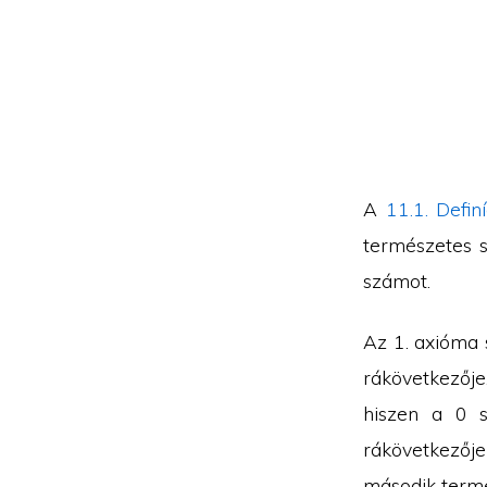
A
11.1. Definí
természetes s
számot.
Az 1. axióma 
rákövetkezője.
hiszen a 0 
rákövetkezőj
második term