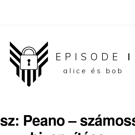
EPISODE
I
alice és bob
rész: Peano – számos