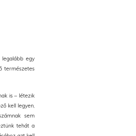
 legalább egy
ső természetes
k is – létezik
ző kell legyen,
 számnak sem
eztünk tehát a
tásához azt kell