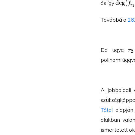
\deg(f
d
e
g
(
és így
f
r
1
Továbbá a
26.
r_
De ugye
r
2
polinomfüggv
A jobboldali
szükségképp
Tétel
alapjá
alakban vala
ismertetett o