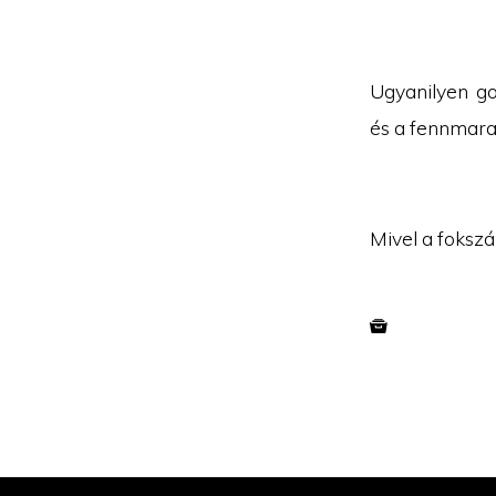
Ugyanilyen g
és a fennmar
Mivel a fokszá