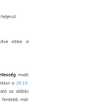
teljesül:
x)
sítve ebbe a
cdot Q_1(r_2)
ntesség
miatt
ekkor a
26.10.
ható az alábbi
 fentebb már