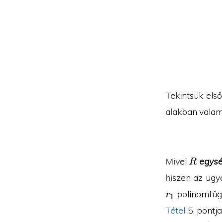
Tekintsük els
alakban valam
R
Mivel
egys
R
hiszen az ugy
polinomfügg
r
1
Tétel
5. pontj