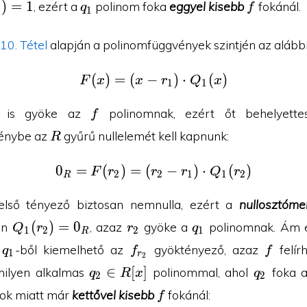
_{r_1})=1
q_1
f
)
=
1
, ezért a
polinom foka
eggyel kisebb
fokánál.
q
f
1
10. Tétel
alapján a polinomfüggvények szintjén az alábbi 
(
)
=
(
−
F(x)=(x-r_1)\cdot Q_1(
)
⋅
(
)
F
x
x
r
Q
x
1
1
2
f
is gyöke az
polinomnak, ezért őt behelyette
f
R
énybe az
gyűrű nullelemét kell kapnunk:
R
0
=
(
)
=
(
0_R=F(r_2)=(r_2-r_1)\
−
)
⋅
(
)
F
r
r
r
Q
r
2
2
1
1
2
R
 első tényező biztosan nemnulla, ezért a
nullosztóme
Q_1(r_2)=0_R
r_2
q_1
(
)
=
0
en
, azaz
gyöke a
polinomnak. Ám 
Q
r
r
q
1
2
2
1
R
q_1
f_{r_2}
f
n
-ből kiemelhető az
gyöktényező, azaz
felír
q
f
f
1
r
2
q_2\in
q_2
∈
[
]
milyen alkalmas
polinommal, ahol
foka a
q
R
x
q
2
2
R[x]
f
kok miatt már
kettővel kisebb
fokánál:
f