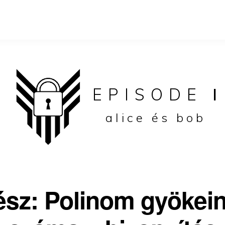
EPISODE
I
alice és bob
rész: Polinom gyökei