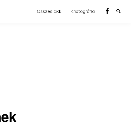
Összes cikk
Kriptográfia
nek