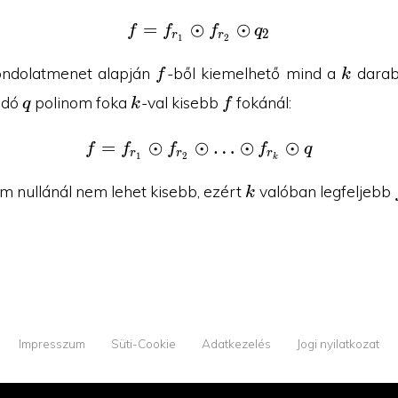
=
⊙
f=f_{r_1}\odot f_{r_2}
⊙
f
f
f
q
2
r
r
1
2
f
k
ondolatmenet alapján
-ből kiemelhető mind a
darab
f
k
q
k
f
adó
polinom foka
-val kisebb
fokánál:
q
k
f
=
⊙
⊙
f=f_{r_1}\odot f_{r_2}\
…
⊙
⊙
f
f
f
f
q
r
r
r
1
2
k
k
m nullánál nem lehet kisebb, ezért
valóban legfeljebb
k
Impresszum
Süti-Cookie
Adatkezelés
Jogi nyilatkozat
© 2026 YOUPROOF - Minden jog fenntartva