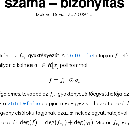
száma – bizonyítás
Posted
Moldvai Dávid ·
2020.09.15.
on
f_{r_1}
f
őként az
gyöktényezőt
. A
26.10. Tétel
alapján
felí
f
f
r
1
q_1\in
∈
[
]
ilyen alkalmas
polinommal:
q
R
x
1
R[x]
=
f=f_{r_1}\odot q_1
⊙
f
f
q
1
r
1
f_{r_1}
égelemes
, továbbá az
gyöktényező
főegyütthatója a
f
r
1
e a
26.6. Definíció
alapján megegyezik a hozzátartozó
x
vény elsőfokú tagjának, azaz
-nek az együtthatójával 
x
\deg(f)=\deg(f_{r_1})+\deg(q_1)
f_{r_
d
e
g
(
)
=
d
e
g
(
)
+
d
e
g
(
)
a alapján
. Miután
egy
f
f
q
f
1
r
r
1
1