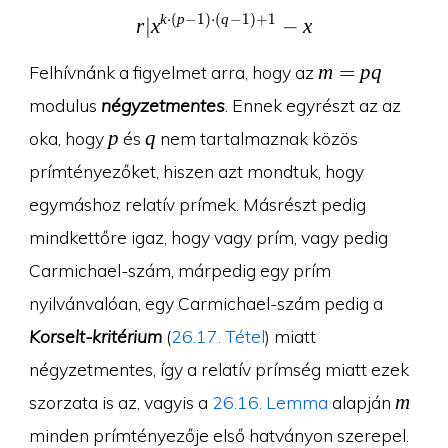
k
⋅
(
p
−
1
)
⋅
(
q
−
1
)
+
1
r|x^{k\cdot (p-1)\cdot 
r
∣
x
−
x
m=pq
m
=
p
q
Felhívnánk a figyelmet arra, hogy az
modulus
négyzetmentes
. Ennek egyrészt az az
p
q
p
q
oka, hogy
és
nem tartalmaznak közös
prímtényezőket, hiszen azt mondtuk, hogy
egymáshoz relatív prímek. Másrészt pedig
mindkettőre igaz, hogy vagy prím, vagy pedig
Carmichael-szám, márpedig egy prím
nyilvánvalóan, egy Carmichael-szám pedig a
Korselt-kritérium
(
26.17. Tétel
) miatt
négyzetmentes, így a relatív prímség miatt ezek
m
m
szorzata is az, vagyis a
26.16. Lemma
alapján
minden prímtényezője első hatványon szerepel.