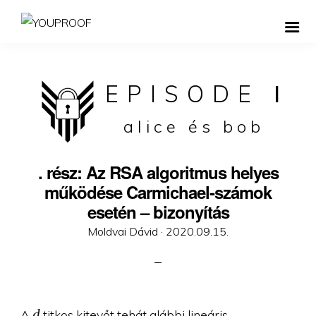
EPISODE
I
alice és bob
. rész: Az RSA algoritmus helyes
működése Carmichael-számok
esetén – bizonyítás
Posted
Moldvai Dávid ·
2020.09.15.
on
d
d
A
titkos kitevőt tehát alábbi lineáris