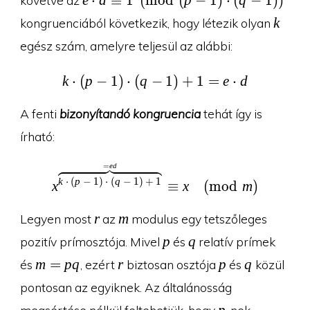
⋅
≡
1
(
m
o
d
(
−
1
)
⋅
(
−
1
)
)
d\equiv
k
k
kongruenciából következik, hogy létezik olyan
1\pmod{(p-
egész szám, amelyre teljesül az alábbi:
1)\cdot (q-
1)}
k
⋅
(
p
−
1
)
⋅
(
q
−
k\cdot (p-1)\cdot (q-1
1
)
+
1
=
e
⋅
d
A fenti
bizonyítandó kongruencia
tehát így is
írható:
=
e
d
x^{\overbrace{k\cdot 
k
⋅
(
p
−
1
)
⋅
(
q
−
1
)
+
1
x
≡
x
(
m
o
d
m
)
r
m
r
m
Legyen most
az
modulus egy tetszőleges
p
q
p
q
pozitív prímosztója. Mivel
és
relatív prímek
m=pq
r
p
q
m
=
p
q
r
p
q
és
, ezért
biztosan osztója
és
közül
pontosan az egyiknek. Az általánosság
p
p
megsértése nélkül feltehetjük, hogy
-nek