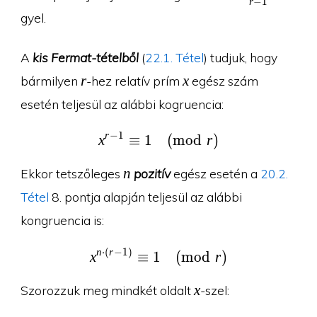
r
−
1
1}{r-1}
gyel.
A
kis Fermat-tételből
(
22.1. Tétel
) tudjuk, hogy
r
x
r
x
bármilyen
-hez relatív prím
egész szám
esetén teljesül az alábbi kogruencia:
r
−
1
x
≡
1
x^{r-1}\equiv 1\pmod r
(
m
o
d
r
)
n
n
Ekkor tetszőleges
pozitív
egész esetén a
20.2.
Tétel
8. pontja alapján teljesül az alábbi
kongruencia is:
n
⋅
(
r
−
1
)
x^{n\cdot (r-1)}\equiv
x
≡
1
(
m
o
d
r
)
x
x
Szorozzuk meg mindkét oldalt
-szel: