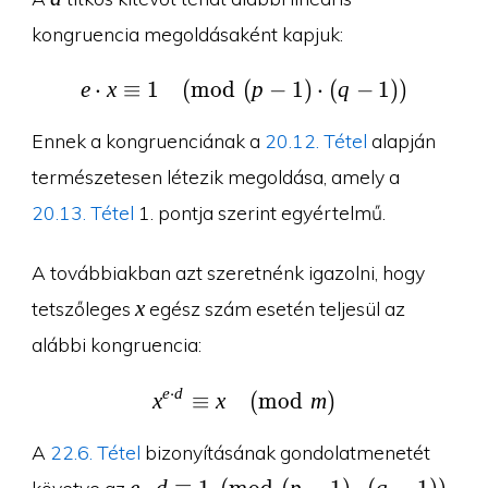
kongruencia megoldásaként kapjuk:
e
⋅
x
≡
1
(
m
o
d
(
e\cdot x\equiv 1\pmod{
p
−
1
)
⋅
(
q
−
1
)
)
Ennek a kongruenciának a
20.12. Tétel
alapján
természetesen létezik megoldása, amely a
20.13. Tétel
1. pontja szerint egyértelmű.
A továbbiakban azt szeretnénk igazolni, hogy
x
x
tetszőleges
egész szám esetén teljesül az
alábbi kongruencia:
e
⋅
d
x^{e\cdot d}\equiv x\
x
≡
x
(
m
o
d
m
)
A
22.6. Tétel
bizonyításának gondolatmenetét
e\cdot
e
d
p
q
követve az