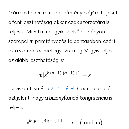
m
m
Mármost ha
minden prímtényezőjére teljesül
a fenti oszthatóság, akkor ezek szorzatára is
teljesül. Mivel mindegyikük első hatványon
m
m
szerepel
prímtényezős felbontásában, ezért
m
m
ez a szorzat
-mel egyezik meg. Vagyis teljesül
az alábbi oszthatóság is:
k
⋅
(
p
−
1
)
⋅
(
q
−
1
)
+
1
m|x^{k\cdot (p-1)\cdot
m
∣
x
−
x
Ez viszont ismét a
20.1. Tétel
3. pontja alapján
azt jelenti, hogy a
bizonyítandó kongruencia
is
teljesül:
k
⋅
(
p
−
1
)
⋅
(
q
−
1
)
+
1
x^{k\cdot (p-1)\cdot (
x
≡
x
(
m
o
d
m
)