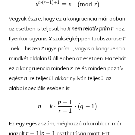
n
⋅
(
r
−
1
)
+
1
x^{n\cdot (r-1) + 1}\e
x
≡
x
(
m
o
d
r
)
Vegyük észre, hogy ez a kongruencia már abban
x
r
x
r
az esetben is teljesül, ha
nem relatív prím
-hez.
x
r
x
r
Ilyenkor ugyanis
szükségképpen többszöröse
r
r
-nek – hiszen
ugye prím –, vagyis a kongruencia
0
0
mindkét oldalán
áll ebben az esetben. Ha tehát
x
x
ez a kongruencia minden
-re és minden pozitív
n
n
egész
-re teljesül, akkor nyilván teljesül az
alábbi speciális eseben is:
p
−
1
n=k\cdot \frac{p-1}{r-
n
=
k
⋅
⋅
(
q
−
1
)
r
−
1
Ez egy egész szám, méghozzá a korábban már
r-
r
−
1
∣
p
−
1
igazolt
oszthatóság miatt. Ezt