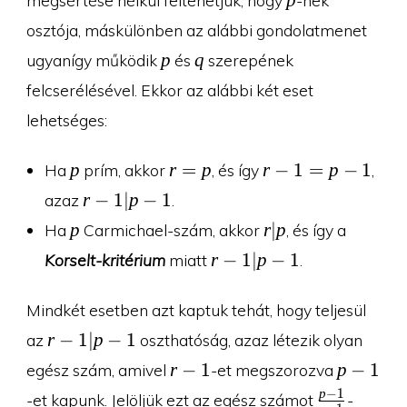
osztója, máskülönben az alábbi gondolatmenet
p
q
p
q
ugyanígy működik
és
szerepének
felcserélésével. Ekkor az alábbi két eset
lehetséges:
p
r=p
r-
p
r
=
p
r
−
1
=
p
−
1
Ha
prím, akkor
, és így
,
1=p-
r-
r
−
1
∣
p
−
1
azaz
.
1
1|p-
p
r|p
p
r
∣
p
Ha
Carmichael-szám, akkor
, és így a
1
r-
r
−
1
∣
p
−
1
Korselt-kritérium
miatt
.
1|p-
1
Mindkét esetben azt kaptuk tehát, hogy teljesül
r-
r
−
1
∣
p
−
1
az
oszthatóság, azaz létezik olyan
1|p-
r-
p-
r
−
1
p
−
1
egész szám, amivel
-et megszorozva
1
1
1
\frac{p-
p
−
1
-et kapunk. Jelöljük ezt az egész számot
-