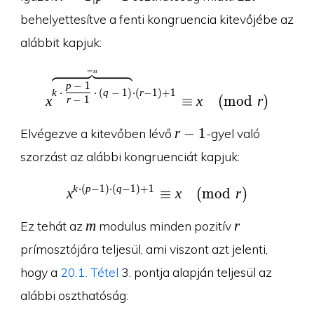
1|p-
behelyettesítve a fenti kongruencia kitevőjébe az
1
alábbit kapjuk:
=
n
x^{\overbrace{k\cdot \
p
−
1
k
⋅
⋅
(
q
−
1
)
⋅
(
r
−
1
)
+
1
x
≡
x
(
m
o
d
r
)
r
−
1
r-
r
−
1
Elvégezve a kitevőben lévő
-gyel való
1
szorzást az alábbi kongruenciát kapjuk:
k
⋅
(
p
−
1
)
⋅
(
q
−
1
)
+
1
x^{k\cdot (p-1)\cdot (q
x
≡
x
(
m
o
d
r
)
m
r
m
r
Ez tehát az
modulus minden pozitív
prímosztójára teljesül, ami viszont azt jelenti,
hogy a
20.1. Tétel
3. pontja alapján teljesül az
alábbi oszthatóság: