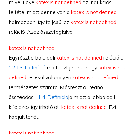
mivel ugye
katex is not defined
az indukciós
feltétel miatt benne van a
katex is not defined
halmazban, így teljesül az
katex is not defined
reláció. Azaz összefoglalva:
katex is not defined
Egyrészt a baloldali
katex is not defined
reláció a
12.13. Definíció
miatt azt jelenti, hogy
katex is not
defined
teljesül valamilyen
katex is not defined
természetes számra. Másrészt a Peano-
összeadás
11.4. Definíció
ja miatt a jobboldali
kifejezés így írható át:
katex is not defined
. Ezt
kapjuk tehát:
katex is not defined