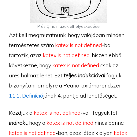
P és Q halmazok elhelyezkedése
Azt kell megmutatnunk, hogy valójában minden
természetes szám
katex is not defined
-ba
tartozik, azaz
katex is not defined
, hiszen ebből
következne, hogy
katex is not defined
csak az
üres halmaz lehet. Ezt
teljes indukcióval
fogjuk
bizonyítani, amelyre a Peano-axiómarendszer
11.1. Definíció
jának 4. pontja ad lehetőséget.
Kezdjük a
katex is not defined
-val. Tegyük fel
indirekt
, hogy a
katex is not defined
nincs benne
katex is not defined
-ban, azaz létezik olyan
katex