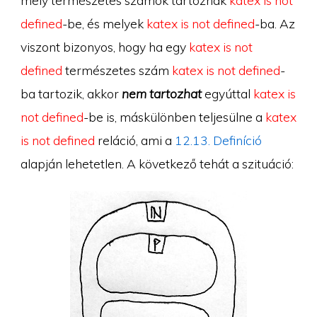
mely természetes számok tartoznak
katex is not
defined
-be, és melyek
katex is not defined
-ba. Az
viszont bizonyos, hogy ha egy
katex is not
defined
természetes szám
katex is not defined
-
ba tartozik, akkor
nem tartozhat
egyúttal
katex is
not defined
-be is, máskülönben teljesülne a
katex
is not defined
reláció, ami a
12.13. Definíció
alapján lehetetlen. A következő tehát a szituáció: