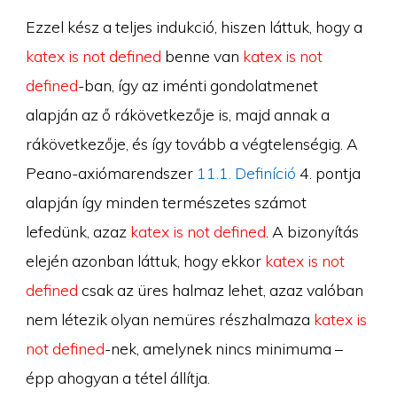
Ezzel kész a teljes indukció, hiszen láttuk, hogy a
katex is not defined
benne van
katex is not
defined
-ban, így az iménti gondolatmenet
alapján az ő rákövetkezője is, majd annak a
rákövetkezője, és így tovább a végtelenségig. A
Peano-axiómarendszer
11.1. Definíció
4. pontja
alapján így minden természetes számot
lefedünk, azaz
katex is not defined
. A bizonyítás
elején azonban láttuk, hogy ekkor
katex is not
defined
csak az üres halmaz lehet, azaz valóban
nem létezik olyan nemüres részhalmaza
katex is
not defined
-nek, amelynek nincs minimuma –
épp ahogyan a tétel állítja.