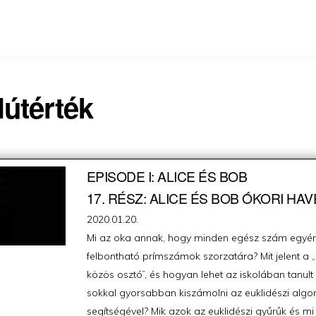
lútérték
EPISODE I: ALICE ÉS BOB
17. RÉSZ: ALICE ÉS BOB ÓKORI HA
Posted
2020.01.20.
on
Mi az oka annak, hogy minden egész szám egyé
felbontható prímszámok szorzatára? Mit jelent a
közös osztó”, és hogyan lehet az iskolában tanul
sokkal gyorsabban kiszámolni az euklidészi algo
segítségével? Mik azok az euklidészi gyűrűk és mi