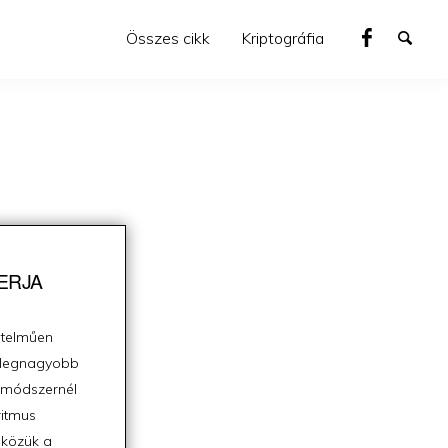
Összes cikk
Kriptográfia
VERJA
rtelműen
 „legnagyobb
t módszernél
ritmus
 közük a