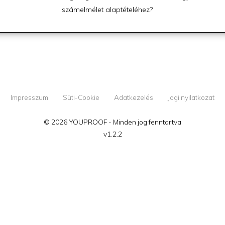
számelmélet alaptételéhez?
Impresszum
Süti-Cookie
Adatkezelés
Jogi nyilatkozat
© 2026 YOUPROOF - Minden jog fenntartva
v1.2.2