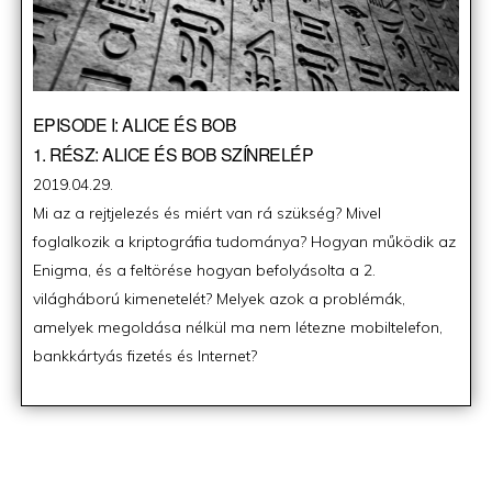
EPISODE I: ALICE ÉS BOB
1. RÉSZ: ALICE ÉS BOB SZÍNRELÉP
Posted
2019.04.29.
on
Mi az a rejtjelezés és miért van rá szükség? Mivel
foglalkozik a kriptográfia tudománya? Hogyan működik az
Enigma, és a feltörése hogyan befolyásolta a 2.
világháború kimenetelét? Melyek azok a problémák,
amelyek megoldása nélkül ma nem létezne mobiltelefon,
bankkártyás fizetés és Internet?