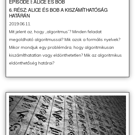
EPISODE I: ALICE ÉS BOB
6. RÉSZ: ALICE ÉS BOB A KISZÁMÍTHATÓSÁG
HATÁRÁN
Posted
2019.06.11.
on
Mit jelent az, hogy „algoritmus”? Minden feladat
megoldható algoritmussal? Mik azok a formális nyelvek?
Mikor mondjuk egy problémára, hogy algoritmikusan
kiszámíthatatlan vagy eldönthetetlen? Mik az algoritmikus
eldönthetőség határai?