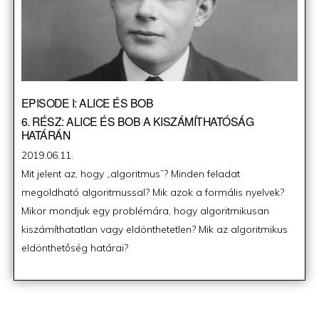
EPISODE I: ALICE ÉS BOB
6. RÉSZ: ALICE ÉS BOB A KISZÁMÍTHATÓSÁG
HATÁRÁN
Posted
2019.06.11.
on
Mit jelent az, hogy „algoritmus”? Minden feladat
megoldható algoritmussal? Mik azok a formális nyelvek?
Mikor mondjuk egy problémára, hogy algoritmikusan
kiszámíthatatlan vagy eldönthetetlen? Mik az algoritmikus
eldönthetőség határai?