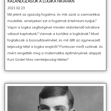
KALANDOZÁSOK A LOGIKA HATÁRÁN
Posted
2021.02.23.
on
Mit jelent az igazság fogalma, és mik azok a szemantikai
modellek, amelyeken ezt a fogalmat értelmezni tudjuk?
Vajon a logika segítségével minden eldöntendő kérdésre
választ kaphatunk? Vannak-e korlátai a logikának? Mivel
foglalkozik a bizonyításelmélet, és mit állít az úgynevezett
teljességi tétel a logika erejéről? Pontosan miről szólnak, és
miért rengették meg a matematika építményének alapjait
Kurt Gödel híres nemteljességi tételei?