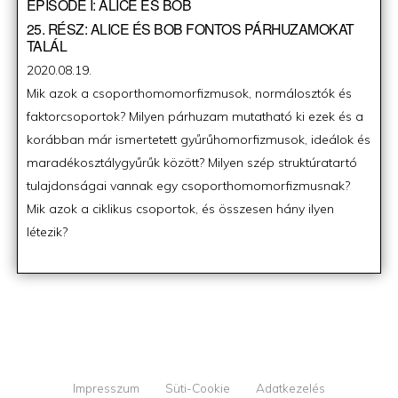
EPISODE I: ALICE ÉS BOB
25. RÉSZ: ALICE ÉS BOB FONTOS PÁRHUZAMOKAT
TALÁL
Posted
2020.08.19.
on
Mik azok a csoporthomomorfizmusok, normálosztók és
faktorcsoportok? Milyen párhuzam mutatható ki ezek és a
korábban már ismertetett gyűrűhomorfizmusok, ideálok és
maradékosztálygyűrűk között? Milyen szép struktúratartó
tulajdonságai vannak egy csoporthomomorfizmusnak?
Mik azok a ciklikus csoportok, és összesen hány ilyen
létezik?
Impresszum
Süti-Cookie
Adatkezelés