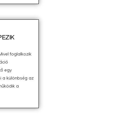
PEZIK
ivel foglalkozik
áció
tő egy
Mi a különbség az
működik a