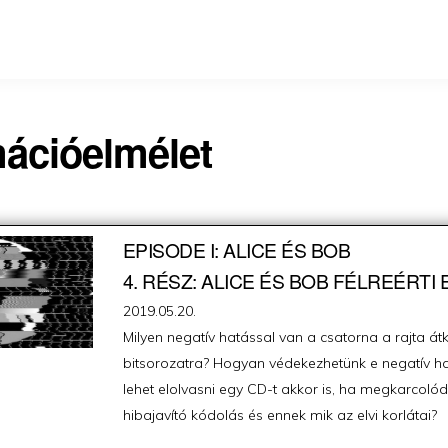
mációelmélet
EPISODE I: ALICE ÉS BOB
4. RÉSZ: ALICE ÉS BOB FÉLREÉRTI
Posted
2019.05.20.
on
Milyen negatív hatással van a csatorna a rajta átk
bitsorozatra? Hogyan védekezhetünk e negatív hat
lehet elolvasni egy CD-t akkor is, ha megkarcolód
hibajavító kódolás és ennek mik az elvi korlátai?