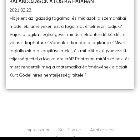
KALANDOZÁSOK A LOGIKA HATÁRÁN
Posted
2021.02.23.
on
Mit jelent az igazság fogalma, és mik azok a szemantikai
modellek, amelyeken ezt a fogalmat értelmezni tudjuk?
Vajon a logika segítségével minden eldöntendő kérdésre
választ kaphatunk? Vannak-e korlátai a logikának? Mivel
foglalkozik a bizonyításelmélet, és mit állít az úgynevezett
teljességi tétel a logika erejéről? Pontosan miről szólnak, és
miért rengették meg a matematika építményének alapjait
Kurt Gödel híres nemteljességi tételei?
Impresszum
Süti-Cookie
Adatkezelés
Jogi nyilatkozat