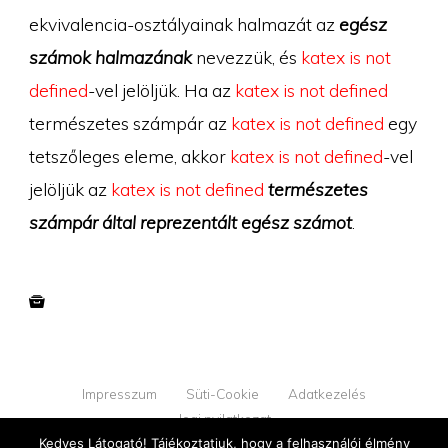
ekvivalencia-osztályainak halmazát az
egész
számok halmazának
nevezzük, és
katex is not
defined
-vel jelöljük. Ha az
katex is not defined
természetes számpár az
katex is not defined
egy
tetszőleges eleme, akkor
katex is not defined
-vel
jelöljük az
katex is not defined
természetes
számpár által reprezentált egész számot
.
Impresszum
Süti-Cookie
Adatkezelés
Jogi nyilatkozat
Kedves Látogató! Tájékoztatjuk, hogy a felhasználói élmény