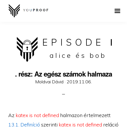
EPISODE
I
alice és bob
. rész: Az egész számok halmaza
Posted
Moldvai Dávid ·
2019.11.06.
on
Az
katex is not defined
halmazon értelmezett
13.1. Definíció
szerinti
katex is not defined
reláció