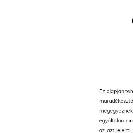
Ez alapján te
maradékosztá
megegyeznek
egyáltalán ni
az azt jelenti