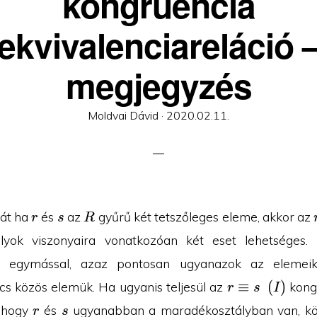
kongruencia
ekvivalenciareláció 
megjegyzés
Posted
Moldvai Dávid ·
2020.02.11.
on
r
s
R
hát ha
és
az
gyűrű két tetszőleges eleme, akkor az
r
s
R
lyok viszonyaira vonatkozóan két eset lehetséges. 
 egymással, azaz pontosan ugyanazok az elemeik
r\equiv
≡
(
)
ncs közös elemük. Ha ugyanis teljesül az
kongr
r
s
I
s\pod I
r
s
, hogy
és
ugyanabban a maradékosztályban van, k
r
s