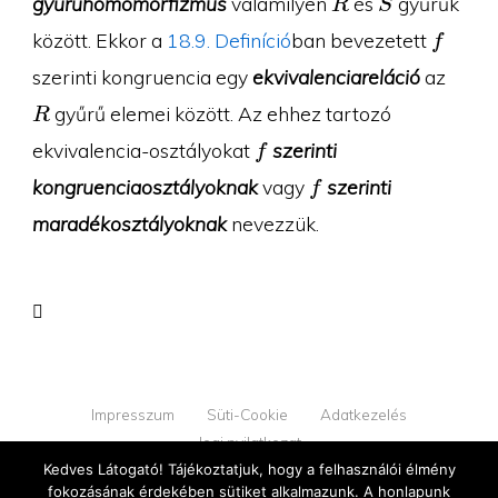
gyűrűhomomorfizmus
valamilyen
és
gyűrűk
R
S
f
között. Ekkor a
18.9. Definíció
ban bevezetett
f
R
szerinti kongruencia egy
ekvivalenciareláció
az
gyűrű elemei között. Az ehhez tartozó
R
f
ekvivalencia-osztályokat
szerinti
f
f
kongruenciaosztályoknak
vagy
szerinti
f
maradékosztályoknak
nevezzük.
Impresszum
Süti-Cookie
Adatkezelés
Jogi nyilatkozat
Kedves Látogató! Tájékoztatjuk, hogy a felhasználói élmény
fokozásának érdekében sütiket alkalmazunk. A honlapunk
© 2026 YOUPROOF - Minden jog fenntartva