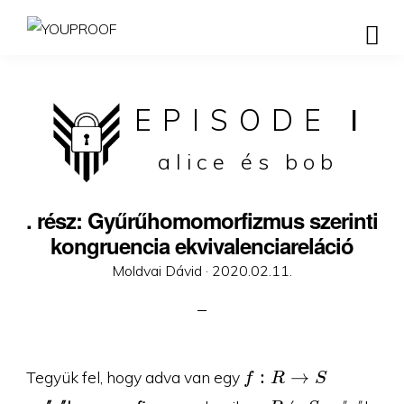
EPISODE
I
alice és bob
. rész: Gyűrűhomomorfizmus szerinti
kongruencia ekvivalenciareláció
Posted
Moldvai Dávid ·
2020.02.11.
on
f:R\to
:
→
Tegyük fel, hogy adva van egy
f
R
S
S
R
S