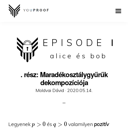
EPISODE
I
alice és bob
. rész: Maradékosztálygyűrűk
dekompozíciója
Posted
Moldvai Dávid ·
2020.05.14.
on
p\gt
q\gt
>
0
>
0
Legyenek
és
valamilyen
pozitív
p
q