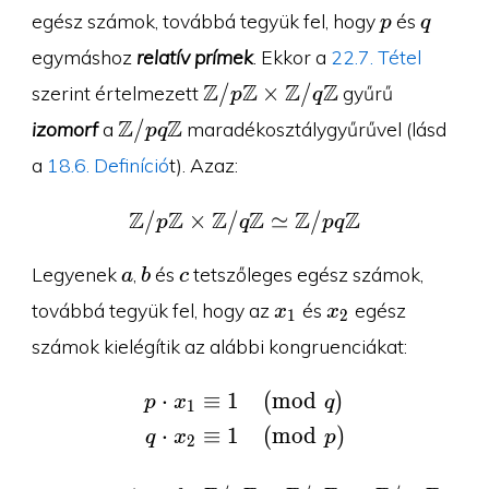
0
0
p
q
egész számok, továbbá tegyük fel, hogy
és
p
q
egymáshoz
relatív prímek
. Ekkor a
22.7. Tétel
\Z/p\Z
Z
Z
Z
Z
/
×
/
szerint értelmezett
gyűrű
p
q
\times
\Z/pq\Z
Z
Z
/
izomorf
a
maradékosztálygyűrűvel (lásd
p
q
\Z/q\Z
a
18.6. Definíció
t). Azaz:
Z
Z
Z
Z
Z
Z
/
×
/
\Z/p\Z \times \Z/q\Z\
≃
/
p
q
p
q
a
b
c
Legyenek
,
és
tetszőleges egész számok,
a
b
c
x_1
x_2
továbbá tegyük fel, hogy az
és
egész
x
x
1
2
számok kielégítik az alábbi kongruenciákat:
⋅
≡
1
(
m
o
d
)
\begin{aligned}p\cdot
p
x
q
1
⋅
≡
1
(
m
o
d
)
q
x
p
2