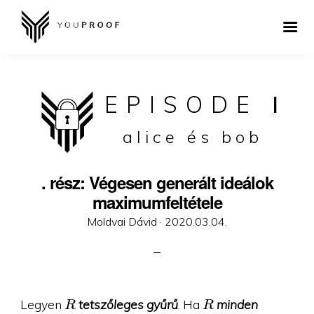
EPISODE
I
alice és bob
. rész: Végesen generált ideálok
maximumfeltétele
Posted
Moldvai Dávid ·
2020.03.04.
on
R
R
Legyen
tetszőleges gyűrű
. Ha
minden
R
R