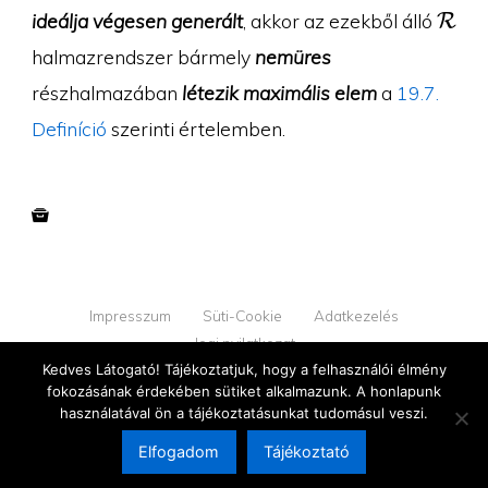
\mat
ideálja végesen generált
, akkor az ezekből álló
R
halmazrendszer bármely
nemüres
részhalmazában
létezik maximális elem
a
19.7.
Definíció
szerinti értelemben.
Impresszum
Süti-Cookie
Adatkezelés
Jogi nyilatkozat
Kedves Látogató! Tájékoztatjuk, hogy a felhasználói élmény
fokozásának érdekében sütiket alkalmazunk. A honlapunk
© 2026 YOUPROOF - Minden jog fenntartva
használatával ön a tájékoztatásunkat tudomásul veszi.
v1.2.2
Elfogadom
Tájékoztató
Megújultunk!
Tovább az új oldalra →