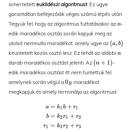
ismertetett
euklidészi algoritmust
. Ez ugye
garantáltan befejeződik véges számú lépés után.
n
Tegyük fel, hogy az algoritmus futtatásakor az
-
n
edik maradékos osztás során kapjuk meg az
(a,b)
(
,
)
utolsó nemnulla maradékot, amely ugye az
a
b
n
kitüntetett közös osztó lesz. Ez tehát az alábbi
n
(n+1)
(
+
1
)
darab maradékos osztást jelenti. Az
-
n
edik maradékos osztást itt nem tüntettük fel,
0_R
0
amelynek során végül a
maradékot
R
megkapjuk és amely terminálja az algoritmust:
=
+
\begin{aligned}a&=k_
k
b
r
a
1
1
=
+
k
r
r
b
2
1
2
=
+
r
k
r
r
1
3
2
3