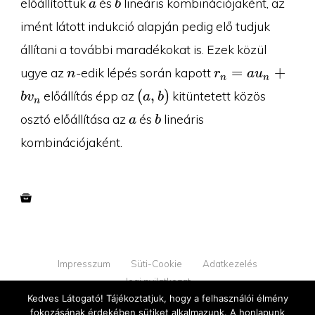
a
b
előállítottuk
és
lineáris kombinációjaként, az
a
b
imént látott indukció alapján pedig elő tudjuk
állítani a további maradékokat is. Ezek közül
n
r_n=au_n+bv_
=
+
ugye az
-edik lépés során kapott
n
r
a
u
n
n
(a,b)
(
,
)
előállítás épp az
kitüntetett közös
b
v
a
b
n
a
b
osztó előállítása az
és
lineáris
a
b
kombinációjaként.
Impresszum
Süti-Cookie
Adatkezelés
Jogi nyilatkozat
Kedves Látogató! Tájékoztatjuk, hogy a felhasználói élmény
fokozásának érdekében sütiket alkalmazunk. A honlapunk