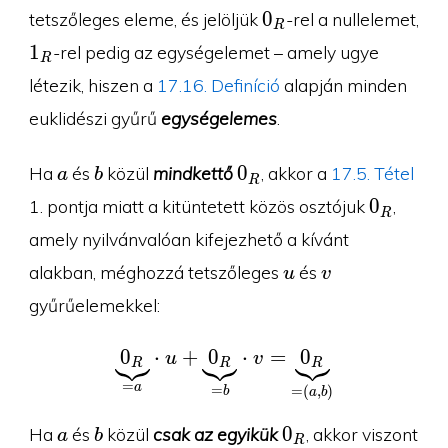
0_R
0
tetszőleges eleme, és jelöljük
-rel a nullelemet,
R
1_R
1
-rel pedig az egységelemet – amely ugye
R
létezik, hiszen a
17.16. Definíció
alapján minden
euklidészi gyűrű
egységelemes
.
a
b
0_R
0
Ha
és
közül
mindkettő
, akkor a
17.5. Tétel
a
b
R
0_R
0
1. pontja miatt a kitüntetett közös osztójuk
,
R
amely nyilvánvalóan kifejezhető a kívánt
u
v
alakban, méghozzá tetszőleges
és
u
v
gyűrűelemekkel:
0
⋅
+
0
\underbrace{0_R}_{=a
⋅
=
0
u
v
R
R
R
=
a
=
=
(
,
)
b
a
b
a
b
0_R
0
Ha
és
közül
csak az egyikük
, akkor viszont
a
b
R