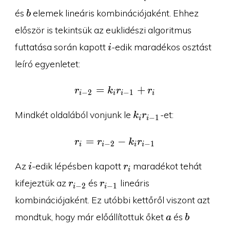
b
és
elemek lineáris kombinációjaként. Ehhez
b
először is tekintsük az euklidészi algoritmus
i
futtatása során kapott
-edik maradékos osztást
i
leíró egyenletet:
=
r_{i-2}=k_ir_{i-1}+r_i
+
r
k
r
r
−
2
−
1
i
i
i
i
k_ir_{i-
Mindkét oldalából vonjunk le
-et:
k
r
−
1
i
i
1}
=
r_i=r_{i-2}-k_ir_{i-1}
−
r
r
k
r
−
2
−
1
i
i
i
i
i
r_i
Az
-edik lépésben kapott
maradékot tehát
i
r
i
r_{i-
r_{i-
kifejeztük az
és
lineáris
r
r
−
2
−
1
i
i
2}
1}
kombinációjaként. Ez utóbbi kettőről viszont azt
a
b
mondtuk, hogy már előállítottuk őket
és
a
b