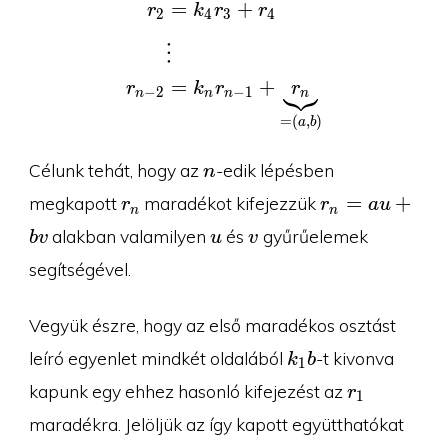
=
+
k
r
r
r
4
3
4
2
⋮
=
+
r
k
r
r
−
2
−
1
n
n
n
n
=
(
,
)
a
b
n
Célunk tehát, hogy az
-edik lépésben
n
r_n
r_n=au+bv
=
+
megkapott
maradékot kifejezzük
r
r
a
u
n
n
u
v
alakban valamilyen
és
gyűrűelemek
b
v
u
v
segítségével.
Vegyük észre, hogy az első maradékos osztást
k_1b
leíró egyenlet mindkét oldalából
-t kivonva
k
b
1
r_1
kapunk egy ehhez hasonló kifejezést az
r
1
u_1
maradékra. Jelöljük az így kapott együtthatókat