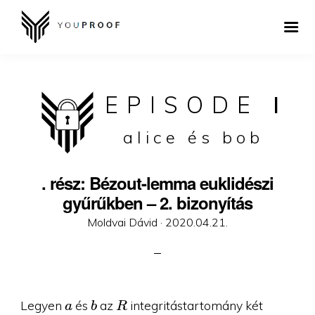
EPISODE
I
alice és bob
. rész: Bézout-lemma euklidészi
gyűrűkben – 2. bizonyítás
Posted
Moldvai Dávid ·
2020.04.21.
on
a
b
R
Legyen
és
az
integritástartomány két
a
b
R