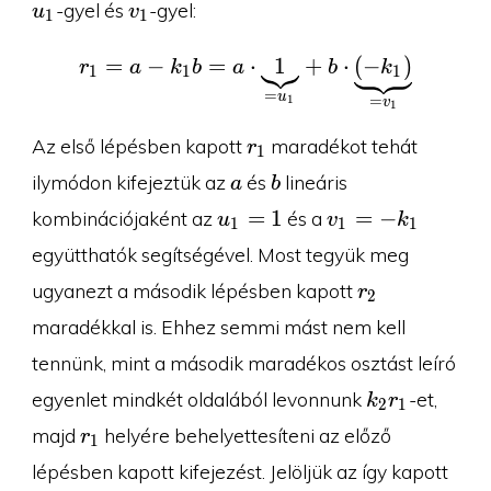
v_1
-gyel és
-gyel:
u
v
1
1
=
−
=
r_1=a-k_1b=a\cdot \un
⋅
1
+
⋅
(
−
)
r
a
k
b
a
b
k
1
1
1
=
u
1
=
v
1
r_1
Az első lépésben kapott
maradékot tehát
r
1
a
b
ilymódon kifejeztük az
és
lineáris
a
b
u_1=1
v_1=-
=
1
=
−
kombinációjaként az
és a
u
v
k
1
1
1
k_1
együtthatók segítségével. Most tegyük meg
r_2
ugyanezt a második lépésben kapott
r
2
maradékkal is. Ehhez semmi mást nem kell
tennünk, mint a második maradékos osztást leíró
k_2r_1
egyenlet mindkét oldalából levonnunk
-et,
k
r
2
1
r_1
majd
helyére behelyettesíteni az előző
r
1
lépésben kapott kifejezést. Jelöljük az így kapott