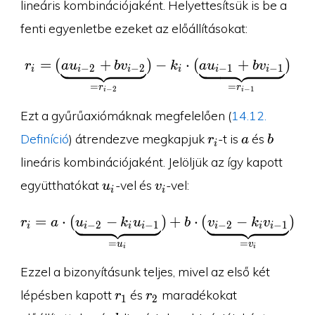
lineáris kombinációjaként. Helyettesítsük is be a
fenti egyenletbe ezeket az előállításokat:
=
(
+
)
−
r_i=(\underbrace{au_{i
⋅
(
+
)
r
a
u
b
v
k
a
u
b
v
−
2
−
2
−
1
−
1
i
i
i
i
i
i
=
=
r
r
−
2
−
1
i
i
Ezt a gyűrűaxiómáknak megfelelően (
14.12.
r_i
a
b
Definíció
) átrendezve megkapjuk
-t is
és
r
a
b
i
lineáris kombinációjaként. Jelöljük az így kapott
u_i
v_i
együtthatókat
-vel és
-vel:
u
v
i
i
=
⋅
(
−
r_i=a\cdot (\underbrac
)
+
⋅
(
−
)
r
a
u
k
u
b
v
k
v
−
2
−
1
−
2
−
1
i
i
i
i
i
i
i
=
=
u
v
i
i
Ezzel a bizonyításunk teljes, mivel az első két
r_1
r_2
lépésben kapott
és
maradékokat
r
r
1
2