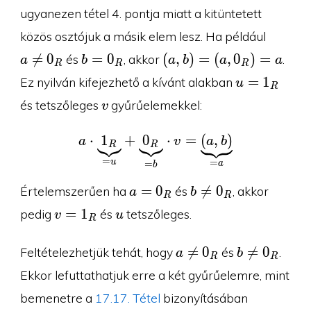
ugyanezen tétel 4. pontja miatt a kitüntetett
a\neq
közös osztójuk a másik elem lesz. Ha például
0_R
b=0_R
(a,b)=

=
0
=
0
(
,
)
=
(
,
0
)
=
és
, akkor
.
a
b
a
b
a
a
R
R
R
(a,0_R)=a
u=1_R
=
1
Ez nyilván kifejezhető a kívánt alakban
u
R
v
és tetszőleges
gyűrűelemekkel:
v
⋅
1
+
0
a\cdot \underbrace{1
⋅
=
(
,
)
a
v
a
b
R
R
=
u
=
=
a
b
a=0_R
b\neq
=
0

=
0
Értelemszerűen ha
és
, akkor
a
b
R
R
0_R
v=1_R
u
=
1
pedig
és
tetszőleges.
v
u
R
a\neq
b\neq

=
0

=
0
Feltételezhetjük tehát, hogy
és
.
a
b
R
R
0_R
0_R
Ekkor lefuttathatjuk erre a két gyűrűelemre, mint
bemenetre a
17.17. Tétel
bizonyításában