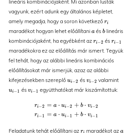
lineáris kombinációjaként. Mi azonban lusták
vagyunk, ezért adunk egy általános képletet,
r_i
amely megadja, hogy a soron következő
r
i
a
b
maradékot hogyan lehet előállítani
és
lineáris
a
b
r_{i-
r_{i-
kombinációjaként, ha egyébként az
és
r
r
−
2
−
1
i
i
2}
1}
maradékokra ez az előállítás már ismert. Tegyük
fel tehát, hogy az alábbi lineáris kombinációs
előállításokat már ismerjük, azaz az alábbi
u_{i-
v_{i-
u_{i-
kifejezésekben szereplő
és
valamint
u
v
−
2
−
2
i
i
2}
2}
1}
v_{i-
és
együtthatókat már kiszámítottuk:
u
v
−
1
−
1
i
i
1}
=
⋅
+
⋅
\begin{aligned}r_{i-2}
r
a
u
b
v
−
2
−
2
−
2
i
i
i
=
⋅
+
⋅
r
a
u
b
v
−
1
−
1
−
1
i
i
i
r_i
a
Feladatunk tehát előállítani az
maradékot az
r
a
i