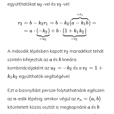
u_2
v_2
együtthatókat
-vel és
-vel:
u
v
2
2
=
r
1
\begin{aligned}r_2&=b
=
−
=
−
(
−
)
=
r
b
k
r
b
k
a
k
b
2
2
1
2
1
=
⋅
(
−
)
+
⋅
(
1
+
)
a
k
b
k
k
2
1
2
=
=
u
v
2
2
r_2
A második lépésben kapott
maradékot tehát
r
2
a
b
szintén kifejeztük az
és
lineáris
a
b
u_2=-
v_2=1+k_1k
=
−
=
1
+
kombinációjaként az
és a
u
k
v
2
2
2
k_2
együtthatók segítségével.
k
k
1
2
Ezt a bizonyítást persze folytathatnánk egészen
n
r_n=
=
(
,
)
az
-edik lépésig, amikor végül az
n
r
a
b
n
(a,b)
a
b
kitüntetett közös osztót is megkapnánk
és
a
b