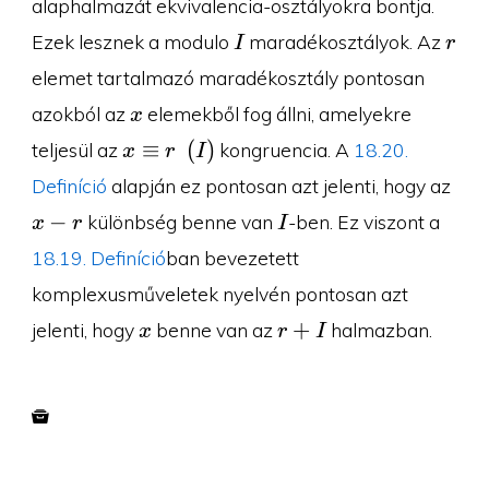
alaphalmazát ekvivalencia-osztályokra bontja.
I
r
Ezek lesznek a modulo
maradékosztályok. Az
I
r
elemet tartalmazó maradékosztály pontosan
x
azokból az
elemekből fog állni, amelyekre
x
x\equiv
≡
(
)
teljesül az
kongruencia. A
18.20.
x
r
I
r\pod I
x-
Definíció
alapján ez pontosan azt jelenti, hogy az
r
I
−
különbség benne van
-ben. Ez viszont a
x
r
I
18.19. Definíció
ban bevezetett
komplexusműveletek nyelvén pontosan azt
x
r+I
+
jelenti, hogy
benne van az
halmazban.
x
r
I