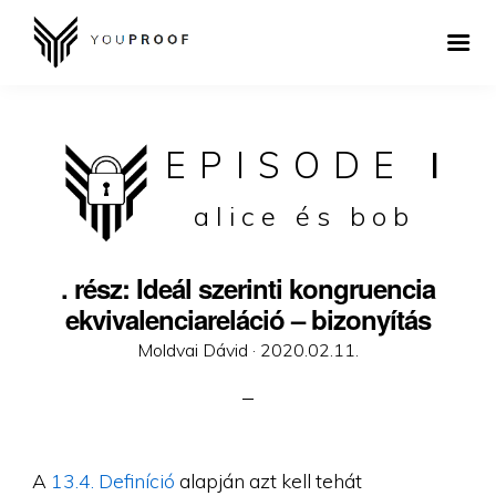
EPISODE
I
alice és bob
. rész: Ideál szerinti kongruencia
ekvivalenciareláció – bizonyítás
Posted
Moldvai Dávid ·
2020.02.11.
on
A
13.4. Definíció
alapján azt kell tehát