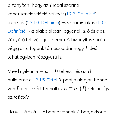
I
bizonyítani, hogy az
ideál szerinti
I
kongruenciareláció reflexív (
12.8. Definíció
),
tranzitív (
12.10. Definíció
) és szimmetrikus (
13.3.
a
b
c
R
Definíció
). Az alábbiakban legyenek
,
és
az
a
b
c
gyűrű tetszőleges elemei. A bizonyítás során
R
I
végig arra fogunk támaszkodni, hogy
ideál,
I
tehát egyben részgyűrű is.
a-
R
−
=
0
Mivel nyilván
teljesül, és az
a
a
R
a=0
nulleleme a
18.15. Tétel
3. pontja alapján benne
I
a\equiv
≡
(
)
van
-ben, ezért fennáll az
reláció, így
I
a
a
I
a\pod I
az
reflexív
.
a-
b-
I
−
−
Ha
és
benne vannak
-ben, akkor a
a
b
b
c
I