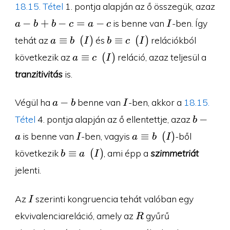
b
c
18.15. Tétel
1. pontja alapján az ő összegük, azaz
a-
I
−
+
−
=
−
is benne van
-ben. Így
a
b
b
c
a
c
I
b+b-
a\equiv
b\equiv
≡
(
)
≡
(
)
tehát az
és
relációkból
a
b
I
b
c
I
c=a-
b\pod I
c\pod I
a\equiv
≡
(
)
következik az
reláció, azaz teljesül a
a
c
I
c
c\pod I
tranzitivitás
is.
a-
I
−
Végül ha
benne van
-ben, akkor a
18.15.
a
b
I
b
b-
−
Tétel
4. pontja alapján az ő ellentettje, azaz
b
a
I
a\equiv
≡
(
)
is benne van
-ben, vagyis
-ből
a
I
a
b
I
b\pod I
b\equiv
≡
(
)
következik
, ami épp a
szimmetriát
b
a
I
a\pod I
jelenti.
I
Az
szerinti kongruencia tehát valóban egy
I
R
ekvivalenciareláció, amely az
gyűrű
R