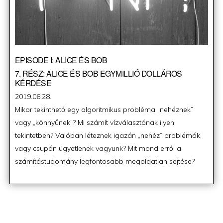
EPISODE I: ALICE ÉS BOB
7. RÉSZ: ALICE ÉS BOB EGYMILLIÓ DOLLÁROS
KÉRDÉSE
Posted
2019.06.28.
on
Mikor tekinthető egy algoritmikus probléma „nehéznek”
vagy „könnyűnek”? Mi számít vízválasztónak ilyen
tekintetben? Valóban léteznek igazán „nehéz” problémák,
vagy csupán ügyetlenek vagyunk? Mit mond erről a
számítástudomány legfontosabb megoldatlan sejtése?