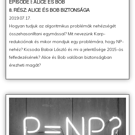
EPISODE I: ALICE ÉS BOB
8. RÉSZ: ALICE ÉS BOB BIZTONSÁGA
Posted
2019.07.17.
on
Hogyan tudjuk az algoritmikus problémák nehézségét
összehasonlítani egymással? Mit nevezünk Karp-
redukciónak és mikor mondjuk egy problémára, hogy NP-
nehéz? Kicsoda Babai László és mi a jelentősége 2015-ös
felfedezésének? Alice és Bob valóban biztonságban
érezheti magát?