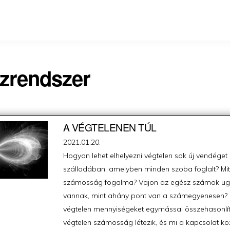
zrendszer
A VÉGTELENEN TÚL
Posted
2021.01.20.
on
Hogyan lehet elhelyezni végtelen sok új vendéget
szállodában, amelyben minden szoba foglalt? Mit 
számosság fogalma? Vajon az egész számok u
vannak, mint ahány pont van a számegyenesen? 
végtelen mennyiségeket egymással összehasonlít
végtelen számosság létezik, és mi a kapcsolat közö