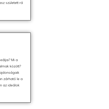
z született rá
áljai? Mi a
almak között?
lajdonságaik
n zárható le a
n az ideálok