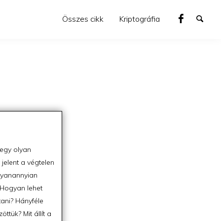
Összes cikk
Kriptográfia
 egy olyan
jelent a végtelen
gyanannyian
Hogyan lehet
ani? Hányféle
ttük? Mit állít a