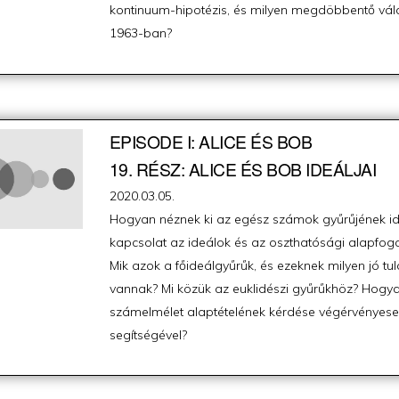
kontinuum-hipotézis, és milyen megdöbbentő válas
1963-ban?
EPISODE I: ALICE ÉS BOB
19. RÉSZ: ALICE ÉS BOB IDEÁLJAI
Posted
2020.03.05.
on
Hogyan néznek ki az egész számok gyűrűjének ide
kapcsolat az ideálok és az oszthatósági alapfog
Mik azok a főideálgyűrűk, és ezeknek milyen jó tu
vannak? Mi közük az euklidészi gyűrűkhöz? Hogya
számelmélet alaptételének kérdése végérvényese
segítségével?