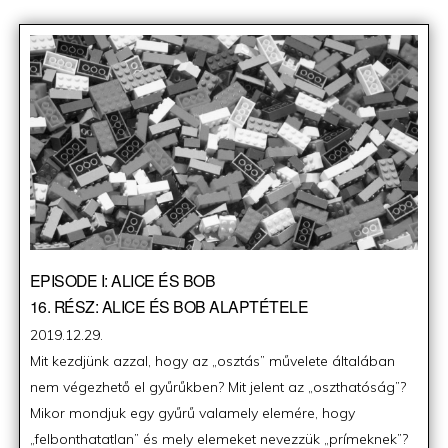
EPISODE I: ALICE ÉS BOB
16. RÉSZ: ALICE ÉS BOB ALAPTÉTELE
Posted
2019.12.29.
on
Mit kezdjünk azzal, hogy az „osztás” művelete általában
nem végezhető el gyűrűkben? Mit jelent az „oszthatóság”?
Mikor mondjuk egy gyűrű valamely elemére, hogy
„felbonthatatlan” és mely elemeket nevezzük „prímeknek”?