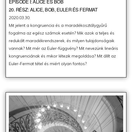
EPISODE I: ALICE ÉS BOB
20. RÉSZ: ALICE, BOB, EULER ÉS FERMAT
Posted
2020.03.30.
on
Mit jelent a kongruencia és a maradékosztálygyűrű
fogalma az egész számok esetén? Mik azok a teljes és
redukált maradékrendszerek, és milyen tulajdonságaik
vannak? Mit mér az Euler-függvény? Mit nevezünk lineáris
kongruenciának és mikor létezik megoldása? Mit állít az
Euler-Fermat tétel és miért olyan fontos?