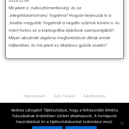
Posted
2019.12.05.
on
Mit jelent a „nullosztómentesség” és az
„integritástartomány” fogalma? Hogyan terjesszük ki a
„kisebb-nagyobb” fogalmát a negatív számok körére is, és
miért fontos ez a kriptográfiai eljárások szempontjából?
Milyen absztrakt algebrai megfontolások állnak ennek
hátterében, és mit jelent ez általános gyűrűk esetén?
Impresszum
Süti-Cookie
Adatkezelés
Jogi nyilatkozat
Kedves Látogató! Tájékoztatjuk, hogy a felhasználói élmény
fokozásának érdekében sütiket alkalmazunk. A honlapunk
© 2026 YOUPROOF - Minden jog fenntartva
használatával ön a tájékoztatásunkat tudomásul veszi.
v1.2.2