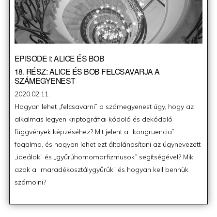
EPISODE I: ALICE ÉS BOB
18. RÉSZ: ALICE ÉS BOB FELCSAVARJA A
SZÁMEGYENEST
Posted
2020.02.11.
on
Hogyan lehet „felcsavarni” a számegyenest úgy, hogy az
alkalmas legyen kriptográfiai kódoló és dekódoló
függvények képzéséhez? Mit jelent a „kongruencia”
fogalma, és hogyan lehet ezt általánosítani az úgynevezett
„ideálok” és „gyűrűhomomorfizmusok” segítségével? Mik
azok a „maradékosztálygyűrűk” és hogyan kell bennük
számolni?