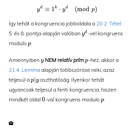
d
k
d
y^d\equiv 1^k \cdot y
≡
1
⋅
(
m
o
d
)
y
y
p
Így tehát a kongruencia jobboldala a
20.2. Tétel
y^d
d
5. és 8. pontja alapján valóban
-vel kongruens
y
p
modulo
.
p
y
p
Amennyiben
NEM relatív prím
-hez, akkor a
y
p
21.4. Lemma
alapján többszöröse neki, azaz
p|y
∣
teljesül a
oszthatóság. Ilyenkor tehát
p
y
ugyancsak teljesül a fenti kongruencia, hiszen
0
p
0
mindkét oldal
-val kongruens modulo
.
p