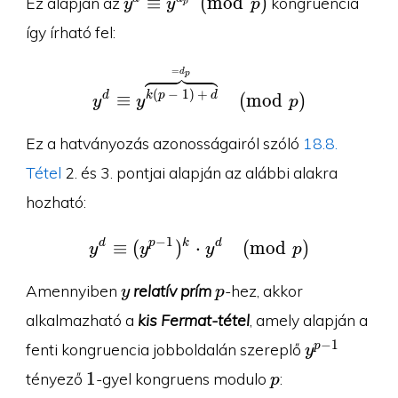
≡
(
m
o
d
)
Ez alapján az
kongruencia
y
y
p
p
y^{d_p}\pmod
így írható fel:
p
=
d
y^d\equiv y^{\overbr
p
(
−
1
)
+
d
k
p
d
≡
(
m
o
d
)
y
y
p
Ez a hatványozás azonosságairól szóló
18.8.
Tétel
2. és 3. pontjai alapján az alábbi alakra
hozható:
−
1
d
p
k
d
y^d\equiv (y^{p-1})^k
≡
(
)
⋅
(
m
o
d
)
y
y
y
p
y
p
Amennyiben
relatív prím
-hez, akkor
y
p
alkalmazható a
kis Fermat-tétel
, amely alapján a
y^{p-
−
1
p
fenti kongruencia jobboldalán szereplő
y
1}
1
p
1
tényező
-gyel kongruens modulo
:
p