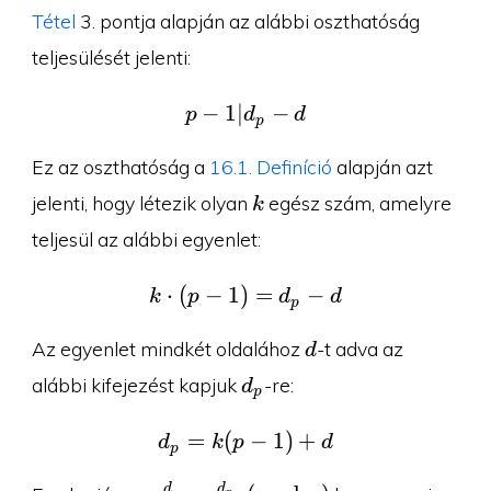
d\pmod{p-
Tétel
3. pontja alapján az alábbi oszthatóság
1}
teljesülését jelenti:
−
1
∣
p-1|d_p-d
−
p
d
d
p
Ez az oszthatóság a
16.1. Definíció
alapján azt
k
jelenti, hogy létezik olyan
egész szám, amelyre
k
teljesül az alábbi egyenlet:
⋅
(
−
1
)
k\cdot (p-1)=d_p-d
=
−
k
p
d
d
p
d
Az egyenlet mindkét oldalához
-t adva az
d
d_p
alábbi kifejezést kapjuk
-re:
d
p
=
(
d_p=k(p-1)+d
−
1
)
+
d
k
p
d
p
y^d\equiv
d
d