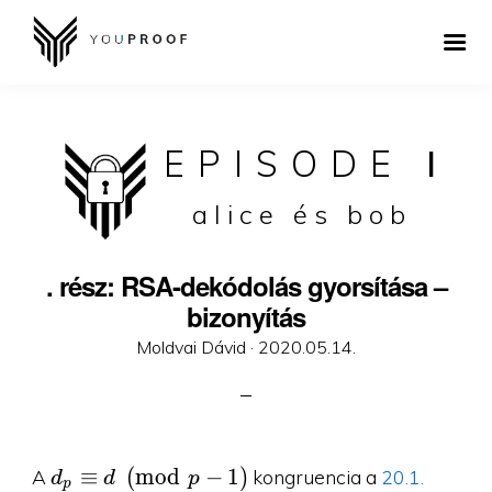
EPISODE
I
alice és bob
. rész: RSA-dekódolás gyorsítása –
bizonyítás
Posted
Moldvai Dávid ·
2020.05.14.
on
d_p\equiv
≡
(
m
o
d
−
1
)
A
kongruencia a
20.1.
d
d
p
p