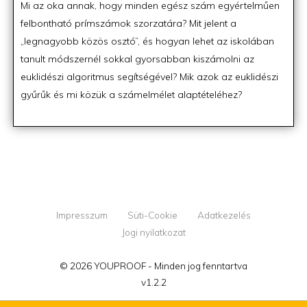
on
Mi az oka annak, hogy minden egész szám egyértelműen
felbontható prímszámok szorzatára? Mit jelent a
„legnagyobb közös osztó”, és hogyan lehet az iskolában
tanult módszernél sokkal gyorsabban kiszámolni az
euklidészi algoritmus segítségével? Mik azok az euklidészi
gyűrűk és mi közük a számelmélet alaptételéhez?
Impresszum
Süti-Cookie
Adatkezelés
Jogi nyilatkozat
© 2026 YOUPROOF - Minden jog fenntartva
v1.2.2