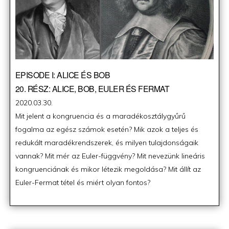
EPISODE I: ALICE ÉS BOB
20. RÉSZ: ALICE, BOB, EULER ÉS FERMAT
Posted
2020.03.30.
on
Mit jelent a kongruencia és a maradékosztálygyűrű
fogalma az egész számok esetén? Mik azok a teljes és
redukált maradékrendszerek, és milyen tulajdonságaik
vannak? Mit mér az Euler-függvény? Mit nevezünk lineáris
kongruenciának és mikor létezik megoldása? Mit állít az
Euler-Fermat tétel és miért olyan fontos?