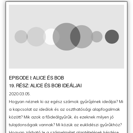
EPISODE I: ALICE ÉS BOB
19. RÉSZ: ALICE ÉS BOB IDEÁLJAI
Posted
2020.03.05.
on
Hogyan néznek ki az egész számok gyűrűjének ideáljai? Mi
a kapcsolat az ideálok és az oszthatósági alapfogalmak
között? Mik azok a főideálgyűrűk, és ezeknek milyen jó
tulajdonságaik vannak? Mi közük az euklidészi gyűrűkhöz?
Hogyan zárható le a számelmélet alaptételének kérdése