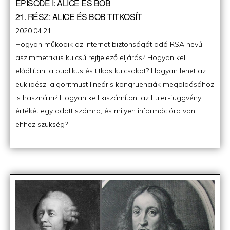
EPISODE I: ALICE ÉS BOB
21. RÉSZ: ALICE ÉS BOB TITKOSÍT
Posted
2020.04.21.
on
Hogyan működik az Internet biztonságát adó RSA nevű
aszimmetrikus kulcsú rejtjelező eljárás? Hogyan kell
előállítani a publikus és titkos kulcsokat? Hogyan lehet az
euklidészi algoritmust lineáris kongruenciák megoldásához
is használni? Hogyan kell kiszámítani az Euler-függvény
értékét egy adott számra, és milyen információra van
ehhez szükség?