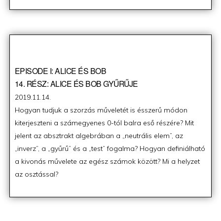
EPISODE I: ALICE ÉS BOB
14. RÉSZ: ALICE ÉS BOB GYŰRŰJE
Posted
2019.11.14.
on
Hogyan tudjuk a szorzás műveletét is ésszerű módon
kiterjeszteni a számegyenes 0-tól balra eső részére? Mit
jelent az absztrakt algebrában a „neutrális elem”, az
„inverz”, a „gyűrű” és a „test” fogalma? Hogyan definiálható
a kivonás művelete az egész számok között? Mi a helyzet
az osztással?