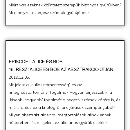
Miért van ezeknek kitüntetett szerepük bizonyos gyűrűkben?
Mi a helyzet az egész számok gyűrűjében?
EPISODE I: ALICE ÉS BOB
15. RÉSZ: ALICE ÉS BOB AZ ABSZTRAKCIÓ ÚTJÁN
Posted
2019.12.05.
on
Mit jelent a „nullosztómentesség” és az
„integritástartomány” fogalma? Hogyan terjesszük ki a
„kisebb-nagyobb” fogalmát a negatív számok körére is, és
miért fontos ez a kriptográfiai eljárások szempontjából?
Milyen absztrakt algebrai megfontolások állnak ennek
hátterében, és mit jelent ez általános gyűrűk esetén?