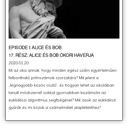
EPISODE I: ALICE ÉS BOB
17. RÉSZ: ALICE ÉS BOB ÓKORI HAVERJA
Posted
2020.01.20.
on
Mi az oka annak, hogy minden egész szám egyértelműen
felbontható prímszámok szorzatára? Mit jelent a
„legnagyobb közös osztó”, és hogyan lehet az iskolában
tanult módszernél sokkal gyorsabban kiszámolni az
euklidészi algoritmus segítségével? Mik azok az euklidészi
gyűrűk és mi közük a számelmélet alaptételéhez?