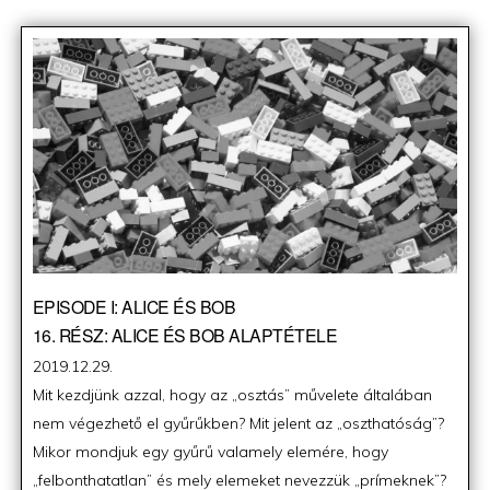
EPISODE I: ALICE ÉS BOB
16. RÉSZ: ALICE ÉS BOB ALAPTÉTELE
Posted
2019.12.29.
on
Mit kezdjünk azzal, hogy az „osztás” művelete általában
nem végezhető el gyűrűkben? Mit jelent az „oszthatóság”?
Mikor mondjuk egy gyűrű valamely elemére, hogy
„felbonthatatlan” és mely elemeket nevezzük „prímeknek”?