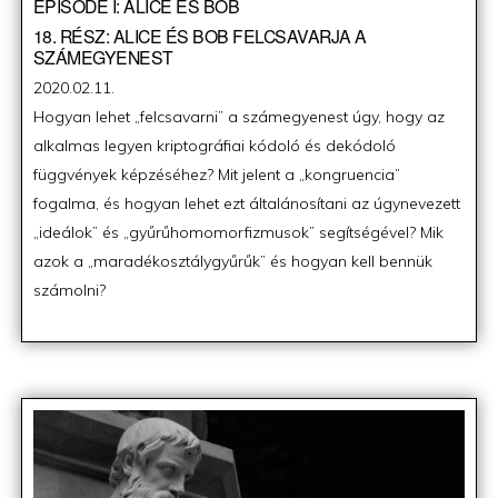
EPISODE I: ALICE ÉS BOB
18. RÉSZ: ALICE ÉS BOB FELCSAVARJA A
SZÁMEGYENEST
Posted
2020.02.11.
on
Hogyan lehet „felcsavarni” a számegyenest úgy, hogy az
alkalmas legyen kriptográfiai kódoló és dekódoló
függvények képzéséhez? Mit jelent a „kongruencia”
fogalma, és hogyan lehet ezt általánosítani az úgynevezett
„ideálok” és „gyűrűhomomorfizmusok” segítségével? Mik
azok a „maradékosztálygyűrűk” és hogyan kell bennük
számolni?