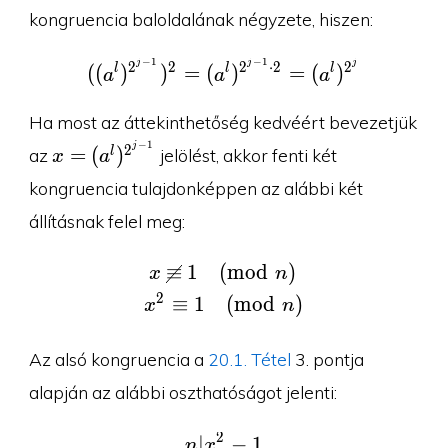
kongruencia baloldalának négyzete, hiszen:
−
1
−
1
j
j
j
((a^l)^{2^{j-1}})^2=(a
2
2
2
⋅
2
2
l
l
l
(
(
)
)
=
(
)
=
(
)
a
a
a
Ha most az áttekinthetőség kedvéért bevezetjük
−
1
x=
j
2
=
(
)
l
az
jelölést, akkor fenti két
x
a
(a^l)^{2^{j-
kongruencia tulajdonképpen az alábbi két
1}}
állításnak felel meg:
≡
1
(
m
o
d
)
\begin{aligned}x\ &\c
x
n
2
≡
1
(
m
o
d
)
x
n
Az alsó kongruencia a
20.1. Tétel
3. pontja
alapján az alábbi oszthatóságot jelenti:
2
∣
n|x^2-1
−
1
n
x