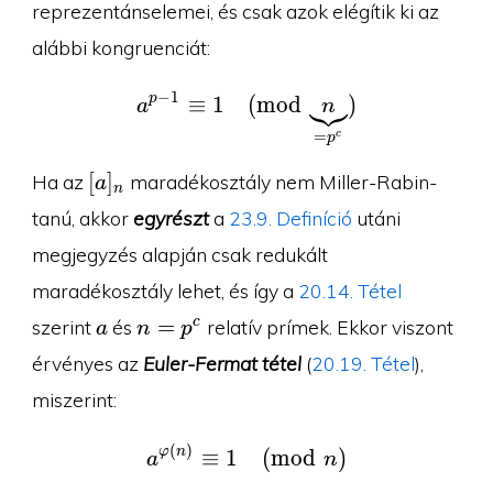
reprezentánselemei, és csak azok elégítik ki az
alábbi kongruenciát:
−
1
p
≡
1
a^{p-1}\equiv 1\pmod
(
m
o
d
)
a
n
=
c
p
[a]_n
[
]
Ha az
maradékosztály nem Miller-Rabin-
a
n
tanú, akkor
egyrészt
a
23.9. Definíció
utáni
megjegyzés alapján csak redukált
maradékosztály lehet, és így a
20.14. Tétel
a
n=p^c
=
c
szerint
és
relatív prímek. Ekkor viszont
a
n
p
érvényes az
Euler-Fermat tétel
(
20.19. Tétel
),
miszerint:
(
)
a^{\varphi(n)}\equiv 
φ
n
≡
1
(
m
o
d
)
a
n