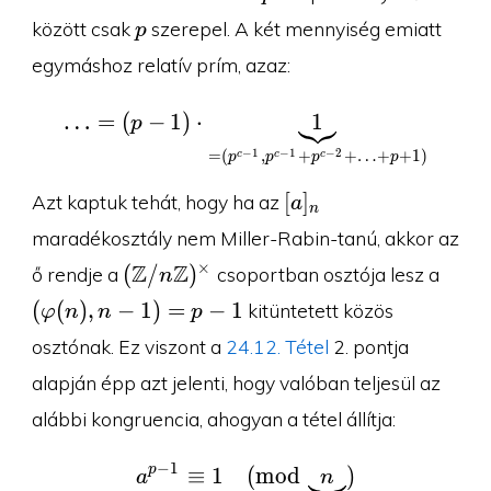
1}
p
között csak
szerepel. A két mennyiség emiatt
p
egymáshoz relatív prím, azaz:
…
=
(
−
1
)
⋅
\ldots=(p-1)\cdot \un
1
p
−
1
−
1
−
2
=
(
,
+
+
…
+
+
1
)
c
c
c
p
p
p
p
[a]_n
[
]
Azt kaptuk tehát, hogy ha az
a
n
maradékosztály nem Miller-Rabin-tanú, akkor az
(\Z/n\Z)^{\times}
(\var
Z
Z
×
(
/
)
ő rendje a
csoportban osztója lesz a
n
1)=p
(
(
)
,
−
1
)
=
−
1
kitüntetett közös
φ
n
n
p
osztónak. Ez viszont a
24.12. Tétel
2. pontja
alapján épp azt jelenti, hogy valóban teljesül az
alábbi kongruencia, ahogyan a tétel állítja:
−
1
p
≡
1
a^{p-1}\equiv 1\pmod
(
m
o
d
)
a
n