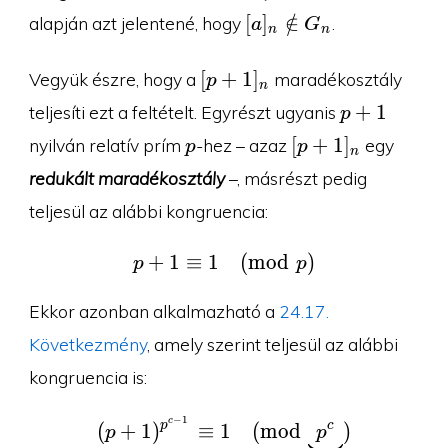
1\pmod{p^c}
[a]_n\notin
[
]
∈
/
alapján azt jelentené, hogy
.
a
G
n
n
G_n
[p+1]_n
[
+
1
]
Vegyük észre, hogy a
maradékosztály
p
n
p+1
+
1
teljesíti ezt a feltételt. Egyrészt ugyanis
p
p
[p+1]_n
[
+
1
]
nyilván relatív prím
-hez – azaz
egy
p
p
n
redukált maradékosztály
–, másrészt pedig
teljesül az alábbi kongruencia:
+
1
≡
1
p+1\equiv 1\pmod p
(
m
o
d
)
p
p
Ekkor azonban alkalmazható a
24.17.
Következmény
, amely szerint teljesül az alábbi
kongruencia is:
−
1
c
(p+1)^{p^{c-1}}\equi
p
c
(
+
1
)
≡
1
(
m
o
d
)
p
p