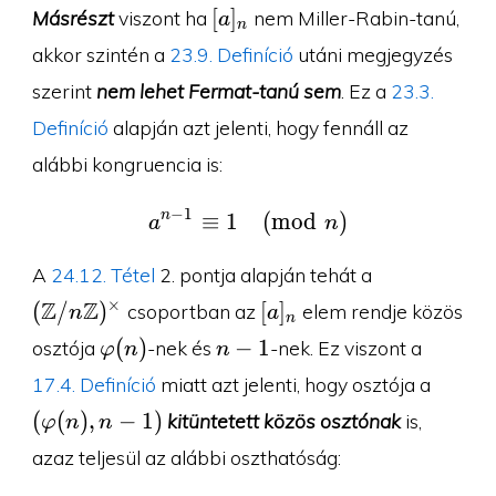
[a]_n
[
]
Másrészt
viszont ha
nem Miller-Rabin-tanú,
a
n
akkor szintén a
23.9. Definíció
utáni megjegyzés
szerint
nem lehet Fermat-tanú sem
. Ez a
23.3.
Definíció
alapján azt jelenti, hogy fennáll az
alábbi kongruencia is:
−
1
n
≡
1
a^{n-1}\equiv 1\pmod 
(
m
o
d
)
a
n
(\Z/n\Z)^{
A
24.12. Tétel
2. pontja alapján tehát a
[a]_n
Z
Z
×
(
/
)
[
]
csoportban az
elem rendje közös
n
a
n
\varphi(n)
n-
(
)
−
1
osztója
-nek és
-nek. Ez viszont a
φ
n
n
1
(\varp
17.4. Definíció
miatt azt jelenti, hogy osztója a
n-1)
(
(
)
,
−
1
)
kitüntetett közös osztónak
is,
φ
n
n
azaz teljesül az alábbi oszthatóság: