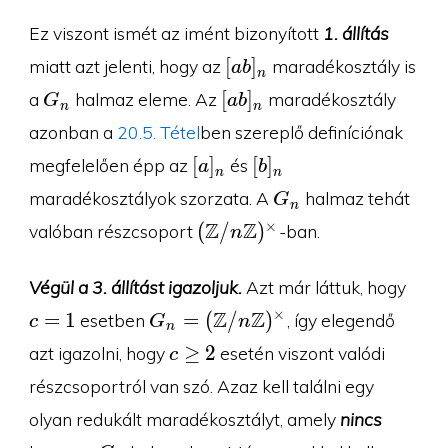
Ez viszont ismét az imént bizonyított
1. állítás
[ab]_n
[
]
miatt azt jelenti, hogy az
maradékosztály is
a
b
n
G_n
[ab]_n
[
]
a
halmaz eleme. Az
maradékosztály
G
a
b
n
n
azonban a
20.5. Tétel
ben szereplő definíciónak
[a]_n
[b]_n
[
]
[
]
megfelelően épp az
és
a
b
n
n
G_n
maradékosztályok szorzata. A
halmaz tehát
G
n
(\Z/n\Z)^{\times}
Z
Z
×
(
/
)
valóban részcsoport
-ban.
n
c=1
Végül a 3. állítást igazoljuk.
Azt már láttuk, hogy
G_n=
Z
Z
×
=
1
=
(
/
)
esetben
, így elegendő
c
G
n
n
(\Z/n\Z)^{\times}
c\geq
≥
2
azt igazolni, hogy
esetén viszont valódi
c
2
részcsoportról van szó. Azaz kell találni egy
olyan redukált maradékosztályt, amely
nincs