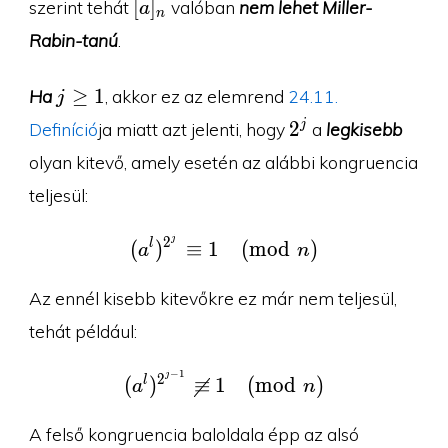
[a]_n
[
]
szerint tehát
valóban
nem lehet Miller-
a
n
Rabin-tanú
.
j\geq
≥
1
Ha
, akkor ez az elemrend
24.11.
j
1
2^j
2
j
Definíció
ja miatt azt jelenti, hogy
a
legkisebb
olyan kitevő, amely esetén az alábbi kongruencia
teljesül:
j
(a^l)^{2^j}\equiv 1\pm
2
l
(
)
≡
1
(
m
o
d
)
a
n
Az ennél kisebb kitevőkre ez már nem teljesül,
tehát például:
−
1
j
(a^l)^{2^{j-1}}\ \canc
2
l
(
)
≡
1
(
m
o
d
)
a
n
A felső kongruencia baloldala épp az alsó