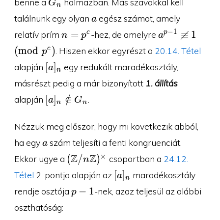
G_n
benne a
halmazban. Más szavakkal kell
G
n
a
találnunk egy olyan
egész számot, amely
a
n=p^c
a^{p-1}\
−
1
=
≡
1
c
p
relatív prím
-hez, de amelyre
n
p
a
\cancel{\equ
(
m
o
d
)
c
. Hiszen ekkor egyrészt a
20.14. Tétel
p
1\pmod{p^c
[a]_n
[
]
alapján
egy redukált maradékosztály,
a
n
másrészt pedig a már bizonyított
1. állítás
[a]_n\notin
[
]
∈
/
alapján
.
a
G
n
n
G_n
Nézzük meg először, hogy mi következik abból,
a
ha egy
szám teljesíti a fenti kongruenciát.
a
(\Z/n\Z)^{\times}
Z
Z
×
(
/
)
Ekkor ugye a
csoportban a
24.12.
n
[a]_n
[
]
Tétel
2. pontja alapján az
maradékosztály
a
n
p-
−
1
rendje osztója
-nek, azaz teljesül az alábbi
p
1
oszthatóság: