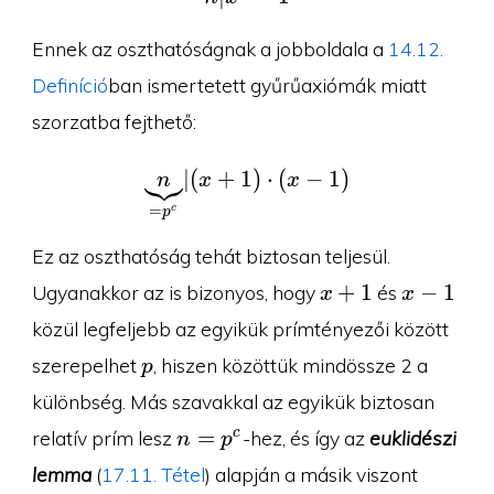
Ennek az oszthatóságnak a jobboldala a
14.12.
Definíció
ban ismertetett gyűrűaxiómák miatt
szorzatba fejthető:
∣
(
+
1
\underbrace{n}_{=p^c}
)
⋅
(
−
1
)
n
x
x
=
c
p
Ez az oszthatóság tehát biztosan teljesül.
x+1
x-
+
1
−
1
Ugyanakkor az is bizonyos, hogy
és
x
x
1
közül legfeljebb az egyikük prímtényezői között
p
szerepelhet
, hiszen közöttük mindössze 2 a
p
különbség. Más szavakkal az egyikük biztosan
n=p^c
=
c
relatív prím lesz
-hez, és így az
euklidészi
n
p
lemma
(
17.11. Tétel
) alapján a másik viszont