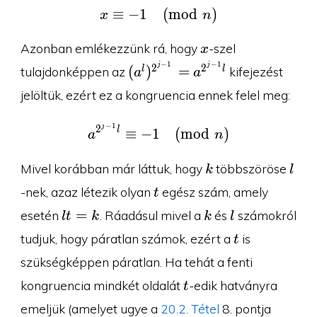
≡
−
1
x\equiv -1\pmod n
(
m
o
d
)
x
n
x
Azonban emlékezzünk rá, hogy
-szel
x
−
1
−
1
(a^l)^{2^{j-
j
j
2
2
(
)
=
l
l
tulajdonképpen az
kifejezést
a
a
1}}=a^{2^{j-
jelöltük, ezért ez a kongruencia ennek felel meg:
1}l}
−
1
j
a^{2^{j-1}l} \equiv -1
2
l
≡
−
1
(
m
o
d
)
a
n
k
l
Mivel korábban már láttuk, hogy
többszöröse
k
l
t
-nek, azaz létezik olyan
egész szám, amely
t
lt=k
k
l
=
esetén
. Ráadásul mivel a
és
számokról
l
t
k
k
l
t
tudjuk, hogy páratlan számok, ezért a
is
t
szükségképpen páratlan. Ha tehát a fenti
t
kongruencia mindkét oldalát
-edik hatványra
t
emeljük (amelyet ugye a
20.2. Tétel
8. pontja