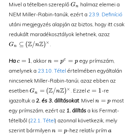
G_n
Mivel a tételben szereplő
halmaz elemei a
G
n
NEM Miller-Rabin-tanúk, ezért a
23.9. Definíció
utáni megjegyzés alapján az biztos, hogy itt csak
G_n\sub
redukált maradékosztályok lehetnek, azaz
(\Z/n\Z
Z
Z
×
⊆
(
/
)
.
G
n
n
c=1
n=p^c=p
=
1
=
=
c
Ha
, akkor
egy prímszám,
c
n
p
p
amelynek a
23.10. Tétel
értelmében egyáltalán
nincsenek Miller-Rabin-tanúi, azaz ebben az
G_n=
c=1
Z
Z
×
=
(
/
)
=
1
esetben
. Ezzel
-re
G
n
c
n
(\Z/n\Z)^{\times}
n=p
=
igazoltuk a
2. és 3. állításokat
. Mivel
most
n
p
egy prímszám, ezért az
1. állítás
a kis Fermat-
tételből (
22.1. Tétel
) azonnal következik, mely
n=p
a
=
szerint bármilyen
-hez relatív prím
n
p
a