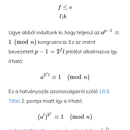
≤
\begin{aligned}f&\leq e
f
e
∣
l
k
a^{p-
−
1
≡
p
Ugye abból indultunk ki, hogy teljesül az
a
1}\equiv
1
(
m
o
d
)
kongruencia. Ez az imént
n
1\pmod
p-
−
1
=
2
f
bevezetett
jelölést alkalmazva így
p
l
n
1=2^fl
írható:
f
a^{2^fl}\equiv 1\pmod
2
l
≡
1
(
m
o
d
)
a
n
Ez a hatványozás azonosságairól szóló
18.8.
Tétel
2. pontja miatt így is írható:
f
(a^l)^{2^f}\equiv 1\pm
2
l
(
)
≡
1
(
m
o
d
)
a
n
[a^l]_n
l