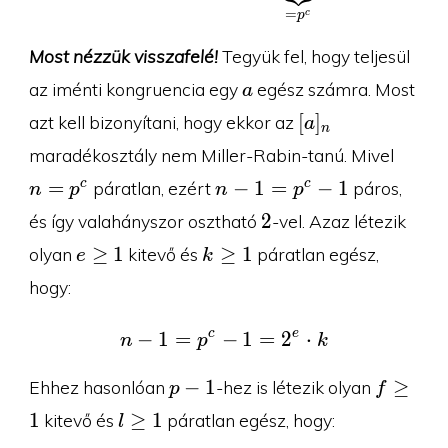
=
c
p
Most nézzük visszafelé!
Tegyük fel, hogy teljesül
a
az iménti kongruencia egy
egész számra. Most
a
[a]_n
[
]
azt kell bizonyítani, hogy ekkor az
a
n
n=p^
maradékosztály nem Miller-Rabin-tanú. Mivel
n-
=
−
1
=
−
1
c
c
páratlan, ezért
páros,
n
p
n
p
1=p^c-
2
2
és így valahányszor osztható
-vel. Azaz létezik
1
e\geq
k\geq
≥
1
≥
1
olyan
kitevő és
páratlan egész,
e
k
1
1
hogy:
c
e
−
1
=
−
n-1=p^c-1=2^e\cdot k
1
=
2
⋅
n
p
k
p-
f\geq
−
1
≥
Ehhez hasonlóan
-hez is létezik olyan
p
f
1
1
l\geq
1
≥
1
kitevő és
páratlan egész, hogy:
l
1