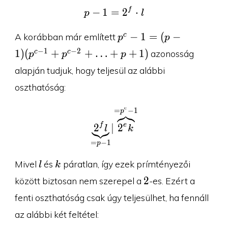
f
p-1=2^f\cdot l
−
1
=
2
⋅
p
l
p^c-1=(p-1)
−
1
=
(
−
c
A korábban már említett
p
p
(p^{c-1}+p^{c-
−
1
−
2
1
)
(
+
+
…
+
+
1
)
c
c
azonosság
p
p
p
2}+\ldots+p+1)
alapján tudjuk, hogy teljesül az alábbi
oszthatóság:
c
=
−
1
\underbrace{2^fl}_{=p
p
f
e
2
∣
2
l
k
=
−
1
p
l
k
Mivel
és
páratlan, így ezek prímtényezői
l
k
2
2
között biztosan nem szerepel a
-es. Ezért a
fenti oszthatóság csak úgy teljesülhet, ha fennáll
az alábbi két feltétel: