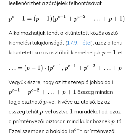
leellenőrizhet a zárójelek felbontásával:
−
1
−
2
c
c
c
−
1
=
(
−
1
)
(
p^c-1=(p-1)(p^{c-1}+p
+
+
…
+
+
1
)
p
p
p
p
p
Alkalmazhatjuk tehát a kitüntetett közös osztó
kiemelési tulajdonságát (
17.9. Tétel
), azaz a fenti
p-
−
1
kitüntetett közös osztóból kiemelhetjük
-et:
p
1
−
1
−
1
−
2
c
c
c
…
=
(
−
1
)
⋅
(
,
\ldots=(p-1)\cdot (p^
+
+
…
+
+
1
p
p
p
p
p
p^{c-1
Vegyük észre, hogy az itt szereplő jobboldali
2}+\l
−
1
−
2
+
+
…
+
+
1
c
c
összeg minden
p
p
p
p
tagja osztható
-vel, kivéve az utolsó. Ez az
p
p
1
1
összeg tehát
-vel osztva
maradékot ad, azaz
p
p
a prímtényezői biztosan mind különböznek
-től.
p
p^{c-
−
1
c
Ezzel szemben a baloldali
prímtényezői
p