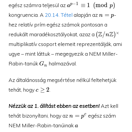
a^{p-
−
1
≡
1
(
m
o
d
)
p
egész számra teljesül az
a
p
1}\equiv
n=p
=
kongruencia. A
20.14. Tétel
alapján az
-
n
p
1\pmod
hez relatív prím egész számok pontosan a
p
(\Z/n\Z)^{\
Z
Z
×
(
/
)
redukált maradékosztályokat, azaz a
n
multiplikatív csoport elemeit reprezentálják, ami
ugye – mint láttuk – megegyezik a NEM Miller-
G_n
Rabin-tanúk
halmazával.
G
n
Az általánosság megsértése nélkül feltehetjük
c\geq
≥
2
tehát, hogy
.
c
2
Nézzük az 1. állítást ebben az esetben!
Azt kell
n=p^c
=
c
tehát bizonyítani, hogy az
egész szám
n
p
a
NEM Miller-Rabin-tanúinak
a