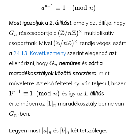
−
1
p
≡
1
a^{p-1}\equiv 1\pmod 
(
m
o
d
)
a
n
G_
Most igazoljuk a 2. állítást
, amely azt állítja, hogy
(\Z/n\Z)^{\times}
Z
Z
×
(
/
)
részcsoportja a
multiplikatív
G
n
n
(\Z/n\Z)^{\times}
Z
Z
×
(
/
)
csoportnak. Mivel
rendje véges, ezért
n
a
24.13. Következmény
szerint elegendő azt
G_n
ellenőrizni, hogy
nemüres
és
zárt a
G
n
maradékosztályok közötti szorzásra
, mint
1^{
műveletre. Az első feltétel nyilván teljesül, hiszen
1}\
−
1
1
≡
1
(
m
o
d
)
p
, és így az
1. állítás
n
1\
[1]_n
G_n
[
1
]
értelmében az
maradékosztály benne van
n
n
-ben.
G
n
[a]_n
[b]_n
[
]
[
]
Legyen most
és
két tetszőleges
a
b
n
n