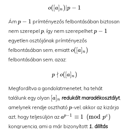
(
[
]
)
o([a]_n)|p-1
∣
−
1
o
a
p
n
p-
−
1
Ám
prímtényezős felbontásában biztosan
p
1
p
p-
−
1
nem szerepel
, így nem szerepelhet
p
p
1
egyetlen osztójának prímtényezős
o([a]_n)
(
[
]
)
felbontásában sem, emiatt
o
a
n
felbontásában sem, azaz:
∤
(
p\nmid o([a]_n)
[
]
)
p
o
a
n
Megfordítva a gondolatmenetet, ha tehát
[a]_n
[
]
találunk egy olyan
redukált maradékosztályt
,
a
n
p
amelynek rendje osztható
-vel, akkor az kizárja
p
a^{p-
−
1
≡
1
(
m
o
d
)
p
c
azt, hogy teljesüljön az
a
p
1}\equiv
kongruencia, ami a már bizonyított
1. állítás