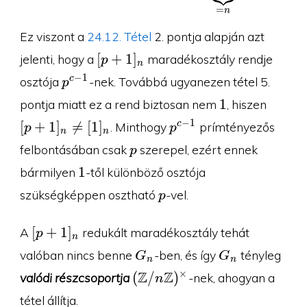
=
n
Ez viszont a
24.12. Tétel
2. pontja alapján azt
[p+1]_n
[
+
1
]
jelenti, hogy a
maradékosztály rendje
p
n
p^{c-
−
1
c
osztója
-nek. Továbbá ugyanezen tétel 5.
p
1}
1
[p+1]
1
pontja miatt ez a rend biztosan nem
, hiszen
[1]_n
p^{c-
−
1
[
+
1
]

=
[
1
]
c
. Minthogy
prímtényezős
p
p
n
n
1}
p
felbontásában csak
szerepel, ezért ennek
p
1
1
bármilyen
-től különböző osztója
p
szükségképpen osztható
-vel.
p
[p+1]_n
[
+
1
]
A
redukált maradékosztály tehát
p
n
G_n
G_n
valóban nincs benne
-ben, és így
tényleg
G
G
n
n
(\Z/n\Z)^{\times}
Z
Z
×
(
/
)
valódi részcsoportja
-nek, ahogyan a
n
tétel állítja.