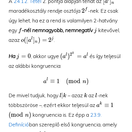
[
]
A
24.12. Tétel
2. pontja alapján tehát az
a
n
2^f
2
f
maradékosztály rendje osztója
-nek. Ez csak
úgy lehet, ha ez a rend is valamilyen 2-hatvány
f
j
egy
-nél nemnagyobb, nemnegatív
kitevővel,
f
j
o([a^l]_n)=2^j
(
[
]
)
=
2
l
j
azaz
.
o
a
n
0
j=0
(a^l)^{2^0}=a^l
2
=
0
(
)
=
l
l
Ha
, akkor ugye
és így teljesül
j
a
a
az alábbi kongruencia:
l
a^l\equiv 1\pmod n
≡
1
(
m
o
d
)
a
n
l|k
k
l
∣
De mivel tudjuk, hogy
– azaz
az
-nek
l
k
k
l
a^k\equiv
≡
1
k
többszöröse –, ezért ekkor teljesül az
a
1\pmod n
(
m
o
d
)
kongruencia is. Ez épp a
23.9.
n
Definíció
ban szereplő első kongruencia, amely