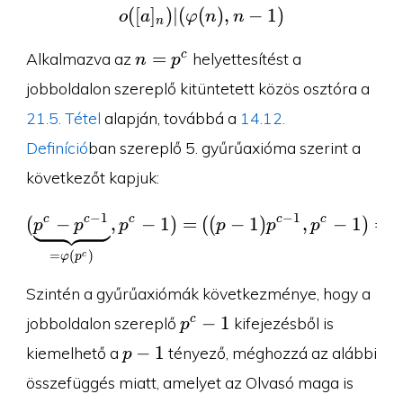
(
[
]
)
∣
(
(
o([a]_n)|(\varphi(n), n-
)
,
−
1
)
o
a
φ
n
n
n
n=p^c
=
c
Alkalmazva az
helyettesítést a
n
p
jobboldalon szereplő kitüntetett közös osztóra a
21.5. Tétel
alapján, továbbá a
14.12.
Definíció
ban szereplő 5. gyűrűaxióma szerint a
következőt kapjuk:
−
1
−
1
c
c
c
c
c
(
−
,
−
1
)
=
(\underbrace{p^c-p^{c-
(
(
−
1
)
,
−
1
)
=
p
p
p
p
p
p
=
(
)
c
φ
p
Szintén a gyűrűaxiómák következménye, hogy a
p^c-
−
1
c
jobboldalon szereplő
kifejezésből is
p
1
p-
−
1
kiemelhető a
tényező, méghozzá az alábbi
p
1
összefüggés miatt, amelyet az Olvasó maga is