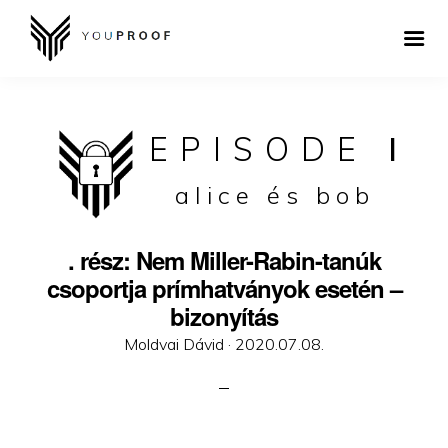
EPISODE
I
alice és bob
. rész: Nem Miller-Rabin-tanúk
csoportja prímhatványok esetén –
bizonyítás
Posted
Moldvai Dávid ·
2020.07.08.
on