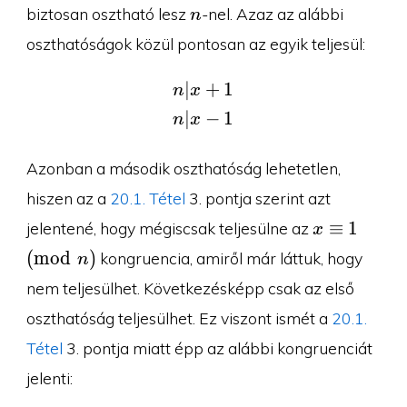
n
biztosan osztható lesz
-nel. Azaz az alábbi
n
oszthatóságok közül pontosan az egyik teljesül:
∣
+
1
\begin{aligned}n&|x+1
n
x
∣
−
1
n
x
Azonban a második oszthatóság lehetetlen,
hiszen az a
20.1. Tétel
3. pontja szerint azt
x\equiv
≡
1
jelentené, hogy mégiscsak teljesülne az
x
1\pmod
(
m
o
d
)
kongruencia, amiről már láttuk, hogy
n
n
nem teljesülhet. Következésképp csak az első
oszthatóság teljesülhet. Ez viszont ismét a
20.1.
Tétel
3. pontja miatt épp az alábbi kongruenciát
jelenti: