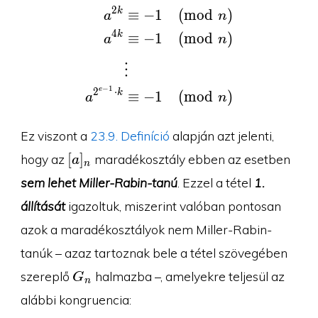
2
k
≡
−
1
(
m
o
d
)
n
a
4
k
≡
−
1
(
m
o
d
)
n
a
⋮
−
1
e
2
⋅
k
≡
−
1
(
m
o
d
)
n
a
Ez viszont a
23.9. Definíció
alapján azt jelenti,
[a]_n
[
]
hogy az
maradékosztály ebben az esetben
a
n
sem lehet Miller-Rabin-tanú
. Ezzel a tétel
1.
állítását
igazoltuk, miszerint valóban pontosan
azok a maradékosztályok nem Miller-Rabin-
tanúk – azaz tartoznak bele a tétel szövegében
G_n
szereplő
halmazba –, amelyekre teljesül az
G
n
alábbi kongruencia: