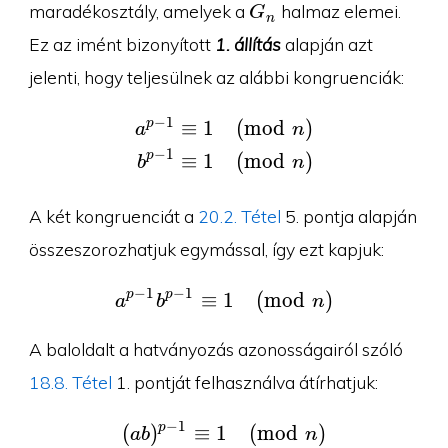
G_n
maradékosztály, amelyek a
halmaz elemei.
G
n
Ez az imént bizonyított
1. állítás
alapján azt
jelenti, hogy teljesülnek az alábbi kongruenciák:
−
1
p
≡
1
(
m
o
d
)
\begin{aligned}a^{p-1
a
n
−
1
p
≡
1
(
m
o
d
)
b
n
A két kongruenciát a
20.2. Tétel
5. pontja alapján
összeszorozhatjuk egymással, így ezt kapjuk:
−
1
−
1
p
p
≡
1
a^{p-1}b^{p-1}\equiv 
(
m
o
d
)
a
b
n
A baloldalt a hatványozás azonosságairól szóló
18.8. Tétel
1. pontját felhasználva átírhatjuk:
−
1
p
(
)
≡
1
(ab)^{p-1}\equiv 1\pm
(
m
o
d
)
a
b
n