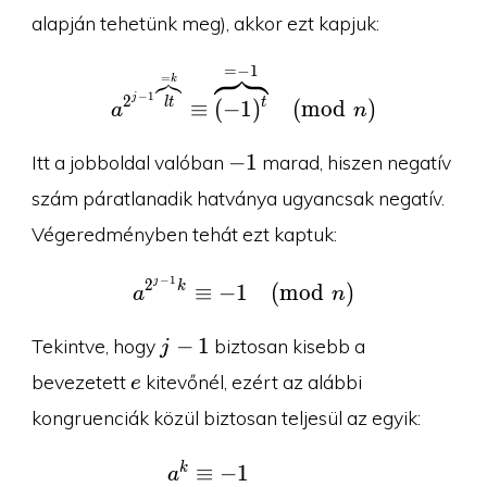
alapján tehetünk meg), akkor ezt kapjuk:
=
−
1
a^{2^{j-1}\overbrace{l
=
k
−
1
j
2
l
t
t
≡
(
−
1
)
(
m
o
d
)
a
n
-1
−
1
Itt a jobboldal valóban
marad, hiszen negatív
szám páratlanadik hatványa ugyancsak negatív.
Végeredményben tehát ezt kaptuk:
−
1
j
a^{2^{j-1}k} \equiv -1
2
k
≡
−
1
(
m
o
d
)
a
n
j-
−
1
Tekintve, hogy
biztosan kisebb a
j
1
e
bevezetett
kitevőnél, ezért az alábbi
e
kongruenciák közül biztosan teljesül az egyik:
k
\begin{aligned}a^k&\eq
≡
−
1
a