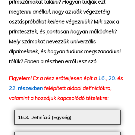
prímszámokat találni? Hogyan tudják ezt
megtenni anélkül, hogy az idők végezetéig
osztáspróbákat kellene végezniük? Mik azok a
prímtesztek, és pontosan hogyan működnek?
Mely számokat nevezzük univerzális
álprímeknek, és hogyan tudunk megszabadulni
tőlük? Ebben a részben erről lesz szó…
Figyelem! Ez a rész erőteljesen épít a
16.
,
20.
és
22. részekben
felépített alábbi definíciókra,
valamint a hozzájuk kapcsolódó tételekre:
16.3. Definíció (Egység)