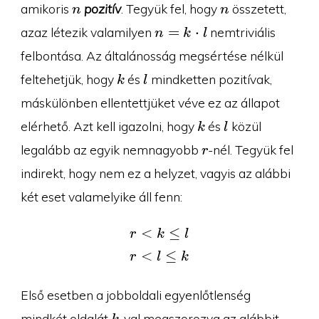
n
n
amikoris
pozitív
. Tegyük fel, hogy
összetett,
n
n
n=k\cdot
=
⋅
azaz létezik valamilyen
nemtriviális
n
k
l
l
felbontása. Az általánosság megsértése nélkül
k
l
feltehetjük, hogy
és
mindketten pozitívak,
k
l
máskülönben ellentettjüket véve ez az állapot
k
l
elérhető. Azt kell igazolni, hogy
és
közül
k
l
r
legalább az egyik nemnagyobb
-nél. Tegyük fel
r
indirekt, hogy nem ez a helyzet, vagyis az alábbi
két eset valamelyike áll fenn:
<
≤
\begin{aligned}r&\lt k\l
r
k
l
<
≤
r
l
k
Első esetben a jobboldali egyenlőtlenség
k
mindkét oldalát
-val megszorozva az alábbit