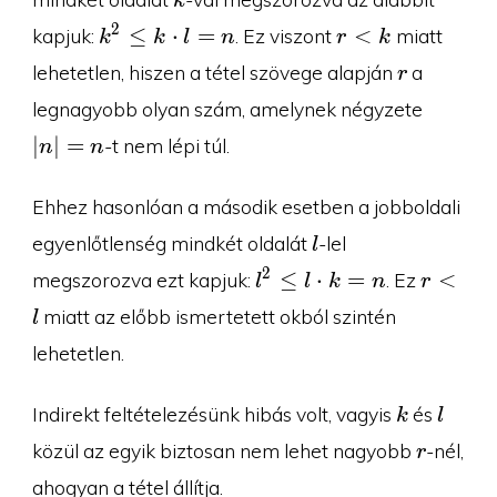
k
k^2\leq
r\lt
2
≤
⋅
=
<
kapjuk:
. Ez viszont
miatt
k
k
l
n
r
k
k\cdot
k
r
lehetetlen, hiszen a tétel szövege alapján
a
r
l=n
|n|=n
legnagyobb olyan szám, amelynek négyzete
∣
∣
=
-t nem lépi túl.
n
n
Ehhez hasonlóan a második esetben a jobboldali
l
egyenlőtlenség mindkét oldalát
-lel
l
l^2\leq
r\lt
2
≤
⋅
=
<
megszorozva ezt kapjuk:
. Ez
l
l
k
n
r
l\cdot
l
miatt az előbb ismertetett okból szintén
l
k=n
lehetetlen.
k
l
Indirekt feltételezésünk hibás volt, vagyis
és
k
l
r
közül az egyik biztosan nem lehet nagyobb
-nél,
r
ahogyan a tétel állítja.