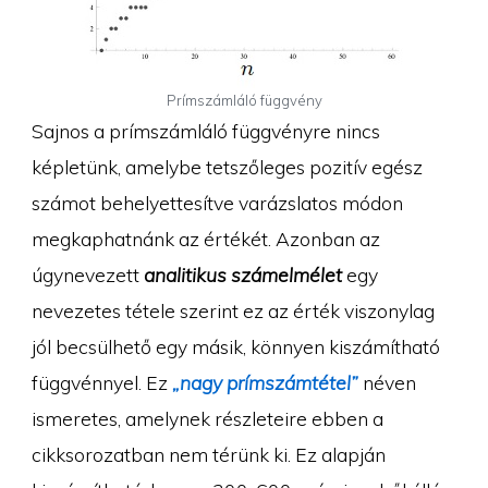
Prímszámláló függvény
Sajnos a prímszámláló függvényre nincs
képletünk, amelybe tetszőleges pozitív egész
számot behelyettesítve varázslatos módon
megkaphatnánk az értékét. Azonban az
úgynevezett
analitikus számelmélet
egy
nevezetes tétele szerint ez az érték viszonylag
jól becsülhető egy másik, könnyen kiszámítható
függvénnyel. Ez
„nagy prímszámtétel”
néven
ismeretes, amelynek részleteire ebben a
cikksorozatban nem térünk ki. Ez alapján