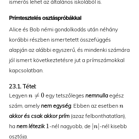
ismerős lehet az általános iskolából is.
Prímtesztelés osztáspróbákkal
Alice és Bob némi gondolkodás után néhány
korábbi részben ismertetett összefüggés
alapján az alábbi egyszerű, és mindenki számára
jól ismert következtetésre jut a prímszámokkal
kapcsolatban.
23.1. Tétel:
n\neq

=
0
Legyen
egy tetszőleges
nemnulla
egész
n
0
n
szám, amely
nem egység
. Ebben az esetben
n
akkor és csak akkor prím
(azaz felbonthatatlan),
1
|n|
1
∣
∣
ha
nem létezik
-nél nagyobb, de
-nél kisebb
n
osztója.