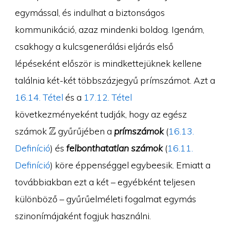
egymással, és indulhat a biztonságos
kommunikáció, azaz mindenki boldog. Igenám,
csakhogy a kulcsgenerálási eljárás első
lépéseként először is mindkettejüknek kellene
találnia két-két többszázjegyű prímszámot. Azt a
16.14. Tétel
és a
17.12. Tétel
következményeként tudják, hogy az egész
\Z
Z
számok
gyűrűjében a
prímszámok
(
16.13.
Definíció
) és
felbonthatatlan számok
(
16.11.
Definíció
) köre éppenséggel egybeesik. Emiatt a
továbbiakban ezt a két – egyébként teljesen
különböző – gyűrűelméleti fogalmat egymás
szinonímájaként fogjuk használni.