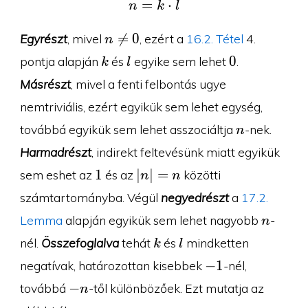
=
n=k\cdot l
⋅
n
k
l
n\neq

=
0
Egyrészt
, mivel
, ezért a
16.2. Tétel
4.
n
0
k
l
0
0
pontja alapján
és
egyike sem lehet
.
k
l
Másrészt
, mivel a fenti felbontás ugye
nemtriviális, ezért egyikük sem lehet egység,
n
továbbá egyikük sem lehet asszociáltja
-nek.
n
Harmadrészt
, indirekt feltevésünk miatt egyikük
1
|n|=n
1
∣
∣
=
sem eshet az
és az
közötti
n
n
számtartományba. Végül
negyedrészt
a
17.2.
n
Lemma
alapján egyikük sem lehet nagyobb
-
n
k
l
nél.
Összefoglalva
tehát
és
mindketten
k
l
-1
−
1
negatívak, határozottan kisebbek
-nél,
-
−
továbbá
-től különbözőek. Ezt mutatja az
n
n