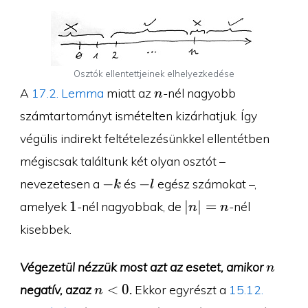
Osztók ellentettjeinek elhelyezkedése
n
A
17.2. Lemma
miatt az
-nél nagyobb
n
számtartományt ismételten kizárhatjuk. Így
végülis indirekt feltételezésünkkel ellentétben
mégiscsak találtunk két olyan osztót –
-
-
−
−
nevezetesen a
és
egész számokat –,
k
l
k
l
1
|n|=n
1
∣
∣
=
amelyek
-nél nagyobbak, de
-nél
n
n
kisebbek.
n
Végezetül nézzük most azt az esetet, amikor
n
n\lt
<
0
negatív, azaz
.
Ekkor egyrészt a
15.12.
n
0