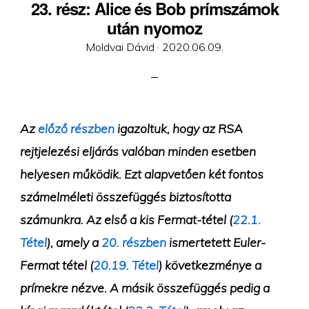
23. rész: Alice és Bob prímszámok
után nyomoz
Posted
Moldvai Dávid ·
2020.06.09.
on
Az
előző részben
igazoltuk, hogy az RSA
rejtjelezési eljárás valóban minden esetben
helyesen működik. Ezt alapvetően két fontos
számelméleti összefüggés biztosította
számunkra. Az első a kis Fermat-tétel (
22.1.
Tétel
), amely a
20. részben
ismertetett Euler-
Fermat tétel (
20.19. Tétel
) következménye a
prímekre nézve. A másik összefüggés pedig a