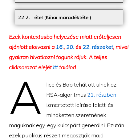
22.2. Tétel (Kínai maradéktétel)
Ezek kontextusba helyezése miatt erőteljesen
ajánlott elolvasni a
16.
,
20.
és
22. részeket
, mivel
gyakran hivatkozni fogunk rájuk. A teljes
cikksorozat elejét
itt
találod.
A
lice és Bob tehát ott ülnek az
RSA-algoritmus
21. részben
ismertetett leírása felett, és
mindketten szeretnének
maguknak egy-egy kulcspárt generálni. Ezután
ezek publikus részeit megosztják majd