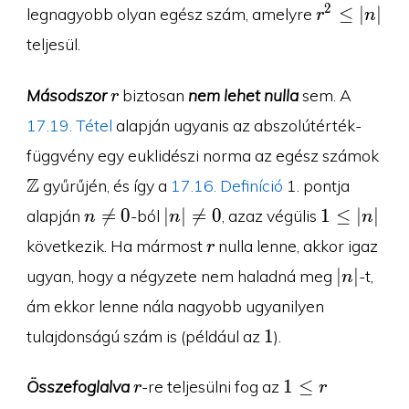
r^2\leq
2
≤
∣
∣
legnagyobb olyan egész szám, amelyre
r
n
|n|
teljesül.
r
Másodszor
biztosan
nem lehet nulla
sem. A
r
17.19. Tétel
alapján ugyanis az abszolútérték-
\Z
függvény egy euklidészi norma az egész számok
Z
gyűrűjén, és így a
17.16. Definíció
1. pontja
n\neq
|n|\neq
1\leq

=
0
∣
∣

=
0
1
≤
∣
∣
alapján
-ból
, azaz végülis
n
n
n
0
0
|n|
r
következik. Ha mármost
nulla lenne, akkor igaz
r
|n|
∣
∣
ugyan, hogy a négyzete nem haladná meg
-t,
n
ám ekkor lenne nála nagyobb ugyanilyen
1
1
tulajdonságú szám is (például az
).
r
1\leq
1
≤
Összefoglalva
-re teljesülni fog az
r
r
r