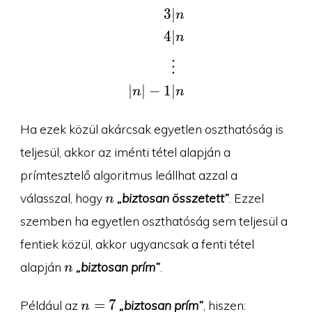
∣
3
n
4
∣
n
⋮
∣
∣
∣
−
1
n
n
Ha ezek közül akárcsak egyetlen oszthatóság is
teljesül, akkor az iménti tétel alapján a
prímtesztelő algoritmus leállhat azzal a
n
válasszal, hogy
„biztosan összetett”
. Ezzel
n
szemben ha egyetlen oszthatóság sem teljesül a
fentiek közül, akkor ugyancsak a fenti tétel
n
alapján
„biztosan prím”
.
n
n=7
=
7
Például az
„biztosan prím”
, hiszen:
n