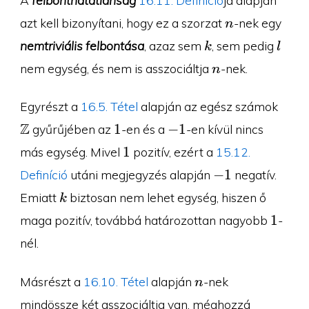
n
azt kell bizonyítani, hogy ez a szorzat
-nek egy
n
k
l
nemtriviális felbontása
, azaz sem
, sem pedig
k
l
n
nem egység, és nem is asszociáltja
-nek.
n
\Z
Egyrészt a
16.5. Tétel
alapján az egész számok
1
-1
Z
1
−
1
gyűrűjében az
-en és a
-en kívül nincs
1
1
más egység. Mivel
pozitív, ezért a
15.12.
-1
−
1
Definíció
utáni megjegyzés alapján
negatív.
k
Emiatt
biztosan nem lehet egység, hiszen ő
k
1
1
maga pozitív, továbbá határozottan nagyobb
-
nél.
n
Másrészt a
16.10. Tétel
alapján
-nek
n
mindössze két asszociáltja van, méghozzá