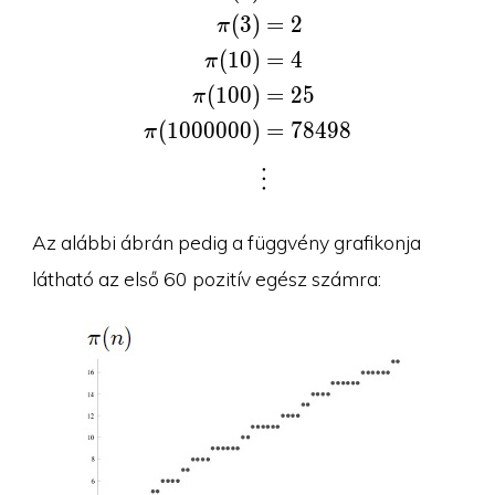
(
3
)
=
2
π
=
4
(
1
0
)
π
=
2
5
(
1
0
0
)
π
(
1
0
0
0
0
0
0
)
=
7
8
4
9
8
π
⋮
Az alábbi ábrán pedig a függvény grafikonja
látható az első 60 pozitív egész számra: