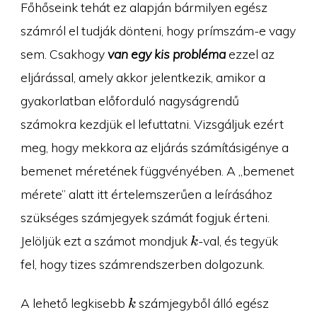
Főhőseink tehát ez alapján bármilyen egész
számról el tudják dönteni, hogy prímszám-e vagy
sem. Csakhogy
van egy kis probléma
ezzel az
eljárással, amely akkor jelentkezik, amikor a
gyakorlatban előforduló nagyságrendű
számokra kezdjük el lefuttatni. Vizsgáljuk ezért
meg, hogy mekkora az eljárás számításigénye a
bemenet méretének függvényében. A „bemenet
mérete” alatt itt értelemszerűen a leírásához
szükséges számjegyek számát fogjuk érteni.
k
Jelöljük ezt a számot mondjuk
-val, és tegyük
k
fel, hogy tizes számrendszerben dolgozunk.
k
A lehető legkisebb
számjegyből álló egész
k