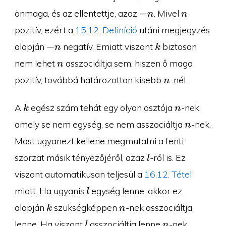
-
n
−
önmaga, és az ellentettje, azaz
. Mivel
n
n
n
pozitív, ezért a
15.12. Definíció
utáni megjegyzés
-
k
−
alapján
negatív. Emiatt viszont
biztosan
n
k
n
n
nem lehet
asszociáltja sem, hiszen ő maga
n
n
pozitív, továbbá határozottan kisebb
-nél.
n
k
n
A
egész szám tehát egy olyan osztója
-nek,
k
n
n
amely se nem egység, se nem asszociáltja
-nek.
n
Most ugyanezt kellene megmutatni a fenti
l
szorzat másik tényezőjéről, azaz
-ről is. Ez
l
viszont automatikusan teljesül a
16.12. Tétel
l
miatt. Ha ugyanis
egység lenne, akkor ez
l
k
n
alapján
szükségképpen
-nek asszociáltja
k
n
l
n
lenne. Ha viszont
asszociáltja lenne
-nek,
l
n