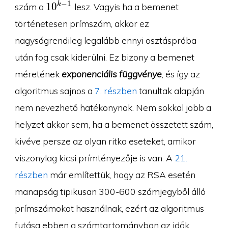
10^{k-
−
1
1
0
k
szám a
lesz. Vagyis ha a bemenet
1}
történetesen prímszám, akkor ez
nagyságrendileg legalább ennyi osztáspróba
után fog csak kiderülni. Ez bizony a bemenet
méretének
exponenciális függvénye
, és így az
algoritmus sajnos a
7. részben
tanultak alapján
nem nevezhető hatékonynak. Nem sokkal jobb a
helyzet akkor sem, ha a bemenet összetett szám,
kivéve persze az olyan ritka eseteket, amikor
viszonylag kicsi prímtényezője is van. A
21.
részben
már említettük, hogy az RSA esetén
manapság tipikusan 300-600 számjegyből álló
prímszámokat használnak, ezért az algoritmus
futása ebben a számtartományban az idők