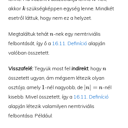
k
akkor
szükségképpen egység lenne. Mindkét
k
esetről láttuk, hogy nem ez a helyzet.
n
Megtaláltuk tehát
-nek egy nemtriviális
n
felbontását, így ő a
16.11. Definíció
alapján
valóban összetett.
n
Visszafelé:
Tegyük most fel
indirekt
, hogy
n
összetett ugyan, ám mégsem létezik olyan
1
|n|=n
1
∣
∣
=
osztója, amely
-nél nagyobb, de
-nél
n
n
kisebb. Mivel összetett, így a
16.11. Definíció
alapján létezik valamilyen nemtriviális
felbontása. Például: