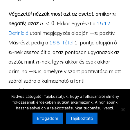
n
Végezetül nézzük most azt az esetet, amikor
n
n\lt
<
0
negatív, azaz
.
Ekkor egyrészt a
15.12.
n
0
-
−
Definíció
utáni megjegyzés alapján
pozitív.
n
n
n
Másrészt pedig a
16.8. Tétel
1. pontja alapján ő
-nek asszociáltja, azaz pontosan ugyanazok az
n
n
n
osztói, mint
-nek. Így
akkor és csak akkor
n
n
-
−
prím, ha
is, amelyre viszont pozitivitása miatt
n
n
szóról szóra alkalmazható a fenti
gondolatmenet.
∎
Kedves Látogató! Tájékoztatjuk, hogy a felhasználói élmény
fokozásának érdekében sütiket alkalmazunk. A honlapunk
használatával ön a tájékoztatásunkat tudomásul veszi.
Ez alapján tehát az osztáspróbákkal elegendő
Elfogadom
Tájékoztató
addig a számig elmenni, amelynek a négyzete
Megújultunk!
Tovább az új oldalra →