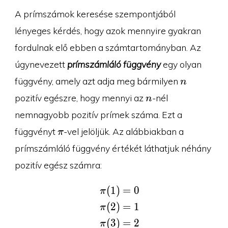
A prímszámok keresése szempontjából
lényeges kérdés, hogy azok mennyire gyakran
fordulnak elő ebben a számtartományban. Az
úgynevezett
prímszámláló függvény
egy olyan
n
függvény, amely azt adja meg bármilyen
n
n
pozitív egészre, hogy mennyi az
-nél
n
nemnagyobb pozitív prímek száma. Ezt a
\pi
függvényt
-vel jelöljük. Az alábbiakban a
π
prímszámláló függvény értékét láthatjuk néhány
pozitív egész számra:
=
0
(
1
)
\begin{aligned}\pi(1)
π
(
2
)
=
1
π
=
2
(
3
)
π