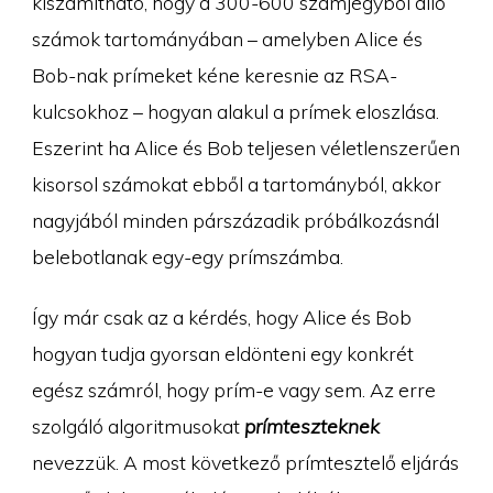
kiszámítható, hogy a 300-600 számjegyből álló
számok tartományában – amelyben Alice és
Bob-nak prímeket kéne keresnie az RSA-
kulcsokhoz – hogyan alakul a prímek eloszlása.
Eszerint ha Alice és Bob teljesen véletlenszerűen
kisorsol számokat ebből a tartományból, akkor
nagyjából minden párszázadik próbálkozásnál
belebotlanak egy-egy prímszámba.
Így már csak az a kérdés, hogy Alice és Bob
hogyan tudja gyorsan eldönteni egy konkrét
egész számról, hogy prím-e vagy sem. Az erre
szolgáló algoritmusokat
prímteszteknek
nevezzük. A most következő prímtesztelő eljárás