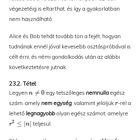
végezetéig is eltarthat, és így a gyakorlatban
nem használható.
Alice és Bob tehát tovább töri a fejét, hogyan
tudnának ennél jóval kevesebb osztáspróbával is
célt érni, és némi gondolkodás után az alábbi
következtetésre jutnak.
23.2. Tétel:
n\neq

=
0
Legyen
egy tetszőleges
nemnulla
egész
n
0
r
szám, amely
nem egység
, valamint jelöljük
-rel a
r
r^2\
lehető
legnagyobb
olyan egész számot, amelyre
|n|
2
≤
∣
∣
teljesül.
r
n
n