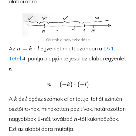
alábbi ábra:
Osztók elhelyezkedése
n=k\cdot
=
⋅
Az
egyenlet miatt azonban a
15.1.
n
k
l
l
Tétel
4. pontja alapján teljesül az alábbi egyenlet
is:
=
(
−
n=(-k)\cdot (-l)
)
⋅
(
−
)
n
k
l
k
l
A
és
egész számok ellentettjei tehát szintén
k
l
n
osztói
-nek, mindketten pozitívak, határozottan
n
1
n
1
nagyobbak
-nél, továbbá
-től különbözőek.
n
Ezt az alábbi ábra mutatja: