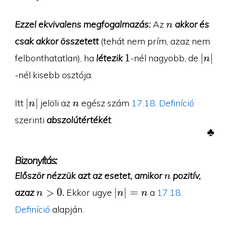
n
Ezzel ekvivalens megfogalmazás:
Az
akkor és
n
csak akkor összetett
(tehát nem prím, azaz nem
1
|n|
1
∣
∣
felbonthatatlan), ha
létezik
-nél nagyobb, de
n
-nél kisebb osztója.
|n|
n
∣
∣
Itt
jelöli az
egész szám
17.18. Definíció
n
n
szerinti
abszolútértékét
.
♣
Bizonyítás:
n
Először nézzük azt az esetet, amikor
pozitív,
n
n\gt
|n|=n
>
0
∣
∣
=
azaz
.
Ekkor ugye
a
17.18.
n
n
n
0
Definíció
alapján.