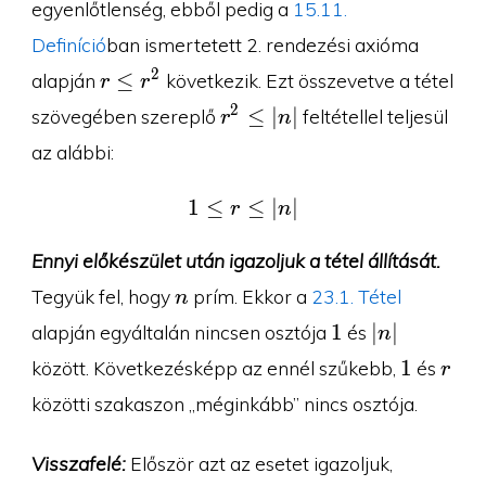
egyenlőtlenség, ebből pedig a
15.11.
Definíció
ban ismertetett 2. rendezési axióma
r\leq
2
≤
alapján
következik. Ezt összevetve a tétel
r
r
r^2
r^2\leq
2
≤
∣
∣
szövegében szereplő
feltétellel teljesül
r
n
|n|
az alábbi:
1
≤
1\leq r\leq |n|
≤
∣
∣
r
n
Ennyi előkészület után igazoljuk a tétel állítását.
n
Tegyük fel, hogy
prím. Ekkor a
23.1. Tétel
n
1
|n|
1
∣
∣
alapján egyáltalán nincsen osztója
és
n
1
r
1
között. Következésképp az ennél szűkebb,
és
r
közötti szakaszon „méginkább” nincs osztója.
Visszafelé:
Először azt az esetet igazoljuk,