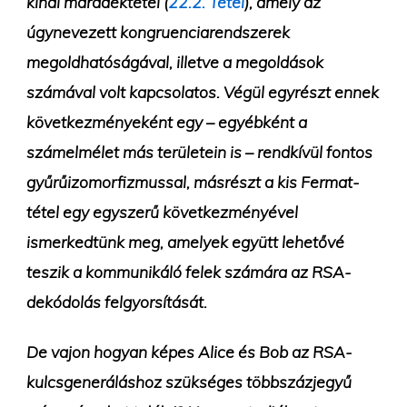
kínai maradéktétel (
22.2. Tétel
), amely az
úgynevezett kongruenciarendszerek
megoldhatóságával, illetve a megoldások
számával volt kapcsolatos. Végül egyrészt ennek
következményeként egy – egyébként a
számelmélet más területein is – rendkívül fontos
gyűrűizomorfizmussal, másrészt a kis Fermat-
tétel egy egyszerű következményével
ismerkedtünk meg, amelyek együtt lehetővé
teszik a kommunikáló felek számára az RSA-
dekódolás felgyorsítását.
De vajon hogyan képes Alice és Bob az RSA-
kulcsgeneráláshoz szükséges többszázjegyű