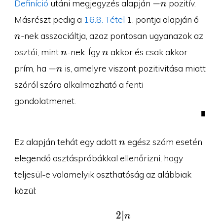
-
−
Definíció
utáni megjegyzés alapján
pozitív.
n
n
n
Másrészt pedig a
16.8. Tétel
1. pontja alapján ő
-nek asszociáltja, azaz pontosan ugyanazok az
n
n
n
osztói, mint
-nek. Így
akkor és csak akkor
n
n
-
−
prím, ha
is, amelyre viszont pozitivitása miatt
n
n
szóról szóra alkalmazható a fenti
gondolatmenet.
∎
n
Ez alapján tehát egy adott
egész szám esetén
n
elegendő osztáspróbákkal ellenőrizni, hogy
teljesül-e valamelyik oszthatóság az alábbiak
közül:
∣
2
\begin{aligned}2&|n \\
n