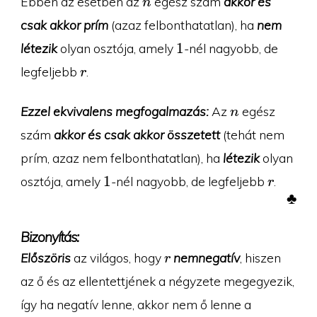
Ebben az esetben az
egész szám
akkor és
n
csak akkor prím
(azaz felbonthatatlan), ha
nem
1
1
létezik
olyan osztója, amely
-nél nagyobb, de
r
legfeljebb
.
r
n
Ezzel ekvivalens megfogalmazás:
Az
egész
n
szám
akkor és csak akkor összetett
(tehát nem
prím, azaz nem felbonthatatlan), ha
létezik
olyan
1
r
1
osztója, amely
-nél nagyobb, de legfeljebb
.
r
♣
Bizonyítás:
r
Előszöris
az világos, hogy
nemnegatív
, hiszen
r
az ő és az ellentettjének a négyzete megegyezik,
így ha negatív lenne, akkor nem ő lenne a