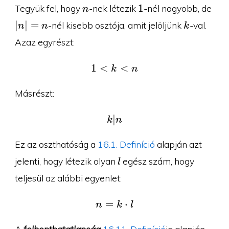
n
1
|n|
1
Tegyük fel, hogy
-nek létezik
-nél nagyobb, de
n
k
∣
∣
=
-nél kisebb osztója, amit jelöljünk
-val.
n
n
k
Azaz egyrészt:
1
<
1\lt k\lt n
<
k
n
Másrészt:
∣
k|n
k
n
Ez az oszthatóság a
16.1. Definíció
alapján azt
l
jelenti, hogy létezik olyan
egész szám, hogy
l
teljesül az alábbi egyenlet:
=
n=k\cdot l
⋅
n
k
l
A
felbonthatatlanság
16.11. Definíció
ja alapján