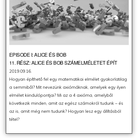
EPISODE I: ALICE ÉS BOB
11. RÉSZ: ALICE ÉS BOB SZÁMELMÉLETET ÉPÍT
Posted
2019.09.16.
on
Hogyan építhető fel egy matematikai elmélet gyakorlatilag
a semmiből? Mit nevezünk axiómáknak, amelyek egy ilyen
elmélet kiindulópontjai? Mi az a 4 axióma, amelyből
következik minden, amit az egész számokról tudunk – és
az is, amit még nem tudunk? Hogyan lesz egy állításból
tétel?