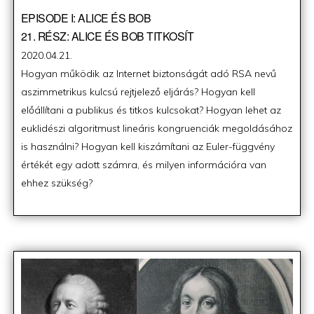
EPISODE I: ALICE ÉS BOB
21. RÉSZ: ALICE ÉS BOB TITKOSÍT
Posted
2020.04.21.
on
Hogyan működik az Internet biztonságát adó RSA nevű
aszimmetrikus kulcsú rejtjelező eljárás? Hogyan kell
előállítani a publikus és titkos kulcsokat? Hogyan lehet az
euklidészi algoritmust lineáris kongruenciák megoldásához
is használni? Hogyan kell kiszámítani az Euler-függvény
értékét egy adott számra, és milyen információra van
ehhez szükség?