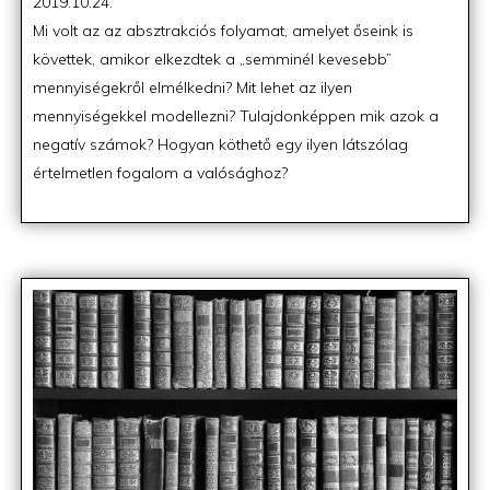
Posted
2019.10.24.
on
Mi volt az az absztrakciós folyamat, amelyet őseink is
követtek, amikor elkezdtek a „semminél kevesebb”
mennyiségekről elmélkedni? Mit lehet az ilyen
mennyiségekkel modellezni? Tulajdonképpen mik azok a
negatív számok? Hogyan köthető egy ilyen látszólag
értelmetlen fogalom a valósághoz?