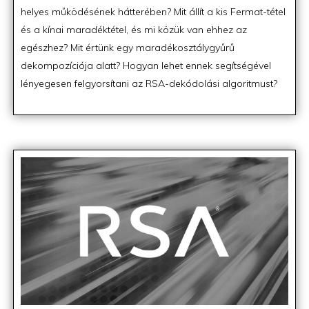
helyes működésének hátterében? Mit állít a kis Fermat-tétel
és a kínai maradéktétel, és mi közük van ehhez az
egészhez? Mit értünk egy maradékosztálygyűrű
dekompozíciója alatt? Hogyan lehet ennek segítségével
lényegesen felgyorsítani az RSA-dekódolási algoritmust?