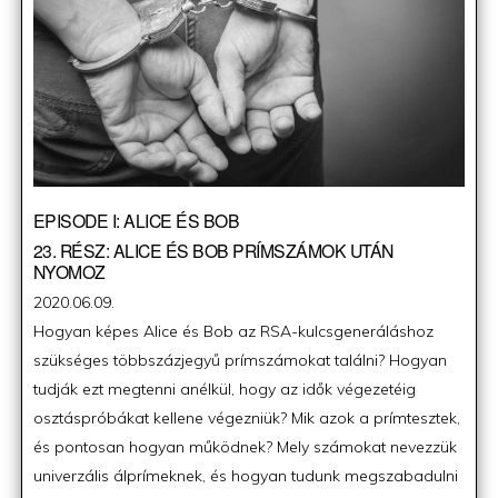
EPISODE I: ALICE ÉS BOB
23. RÉSZ: ALICE ÉS BOB PRÍMSZÁMOK UTÁN
NYOMOZ
Posted
2020.06.09.
on
Hogyan képes Alice és Bob az RSA-kulcsgeneráláshoz
szükséges többszázjegyű prímszámokat találni? Hogyan
tudják ezt megtenni anélkül, hogy az idők végezetéig
osztáspróbákat kellene végezniük? Mik azok a prímtesztek,
és pontosan hogyan működnek? Mely számokat nevezzük
univerzális álprímeknek, és hogyan tudunk megszabadulni