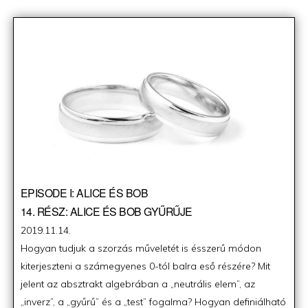
EPISODE I: ALICE ÉS BOB
14. RÉSZ: ALICE ÉS BOB GYŰRŰJE
Posted
2019.11.14.
on
Hogyan tudjuk a szorzás műveletét is ésszerű módon
kiterjeszteni a számegyenes 0-tól balra eső részére? Mit
jelent az absztrakt algebrában a „neutrális elem”, az
„inverz”, a „gyűrű” és a „test” fogalma? Hogyan definiálható