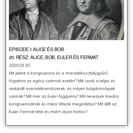
EPISODE I: ALICE ÉS BOB
20. RÉSZ: ALICE, BOB, EULER ÉS FERMAT
Posted
2020.03.30.
on
Mit jelent a kongruencia és a maradékosztálygyűrű
fogalma az egész számok esetén? Mik azok a teljes és
redukált maradékrendszerek, és milyen tulajdonságaik
vannak? Mit mér az Euler-függvény? Mit nevezünk lineáris
kongruenciának és mikor létezik megoldása? Mit állít az
Euler-Fermat tétel és miért olyan fontos?