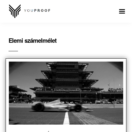
Elemi számelmélet