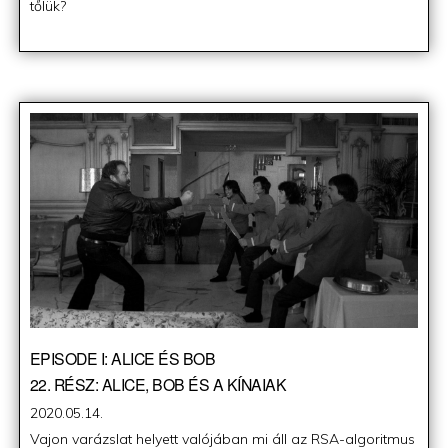
tőlük?
EPISODE I: ALICE ÉS BOB
22. RÉSZ: ALICE, BOB ÉS A KÍNAIAK
Posted
2020.05.14.
on
Vajon varázslat helyett valójában mi áll az RSA-algoritmus