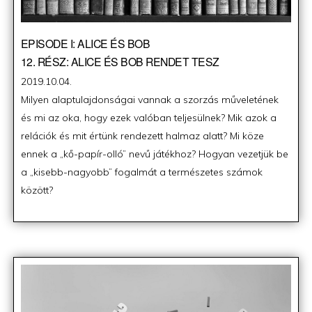
EPISODE I: ALICE ÉS BOB
12. RÉSZ: ALICE ÉS BOB RENDET TESZ
Posted
2019.10.04.
on
Milyen alaptulajdonságai vannak a szorzás műveletének
és mi az oka, hogy ezek valóban teljesülnek? Mik azok a
relációk és mit értünk rendezett halmaz alatt? Mi köze
ennek a „kő-papír-olló” nevű játékhoz? Hogyan vezetjük be
a „kisebb-nagyobb” fogalmát a természetes számok
között?