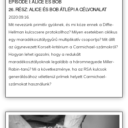
EPISODE I: ALICE ÉS BOB
26. RÉSZ: ALICE ÉS BOB ÁTLÉPI A CÉLVONALAT
Posted
2020.09.16.
on
Mit nevezünk primitív gyöknek, és mi köze ennek a Diffie-
Hellman kulcscsere protokollhoz? Milyen esetekben ciklikus
egy maradékosztálygyűrű multiplikatív csoportja? Mit állít
az úgynevezett Korselt-kritérium a Carmichael-számokról?
Hogyan lehet igazolni, hogy a redukált
maradékosztályoknak legalább a háromnegyede Miller-
Rabin-tanú? Mi a következménye, ha az RSA kulcsok
generálásához véletlenül prímek helyett Carmichael-
számokat használunk?